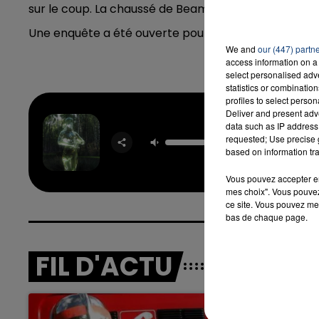
sur le coup. La chaussé de Beamont, lieu de l'acciden
Une enquête a été ouverte pour déterminer les circ
We and
our (447) partn
access information on a 
select personalised ad
statistics or combinatio
profiles to select person
Deliver and present adv
data such as IP address 
Dis-
requested; Use precise g
ANGE
based on information tra
Vous pouvez accepter en 
mes choix". Vous pouvez
ce site. Vous pouvez met
bas de chaque page.
FIL D'ACTU