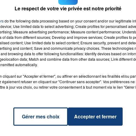
t, a été coupée plusieurs heures à la circulation.
Le respect de votre vie privée est notre priorité
onstances exactes de l'accident.
ers
do the following data processing based on your consent and/or our legitimate int
device; Use limited data to select advertising; Create profiles for personalised adver
vertising; Measure advertising performance; Measure content performance; Unders
ns of data from different sources; Develop and improve services; Create profiles to 
alised content; Use limited data to select content; Ensure security, prevent and detect
ertising and content; Save and communicate privacy choices. These technologies
and browsing data to offer following functionalities: Identify devices based on infor
Le
RADIO CONTACT
eolocation data; Match and combine data from other data sources; Link different de
LE
nsmitted automatically.
cliquant sur "Accepter et fermer", ou affiner en sélectionnant les finalités et/ou pa
 également refuser en cliquant sur "Continuer sans accepter". Vos préférences ne 
tre à jour vos choix, ou retirer votre consentement à tout moment via le lien "Gérer 
Gérer mes choix
Accepter et fermer