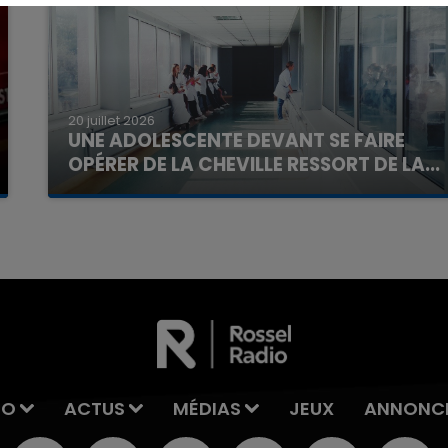
20 juillet 2026
UNE ADOLESCENTE DEVANT SE FAIRE
OPÉRER DE LA CHEVILLE RESSORT DE LA...
La famille a porté plainte contre la clinique qui a
reconnu sa responsabilité et présenté ses
excuses.
IO
ACTUS
MÉDIAS
JEUX
ANNONC