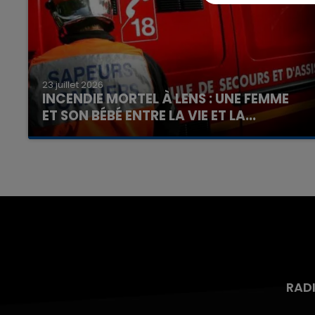
23 juillet 2026
INCENDIE MORTEL À LENS : UNE FEMME
ET SON BÉBÉ ENTRE LA VIE ET LA...
Un homme s'est immolé par le feu après avoir
aspergé sa compagne et leur bébé de trois
mois d'un liquide inflammable.
RAD