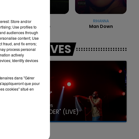
ANGELE
RIHANNA
erest: Store and/or
Dis-Le
Man Down
tising; Use profiles to
tand audiences through
personalise content; Use
 fraud, and fix errors;
LES LIVES
 may process personal
mation actively
vices; Identify devices
rtenaires dans "Gérer
s'appliqueront que pour
les cookies" situé en
31 janvier 2025
GIMS "SPIDER" (LIVE)