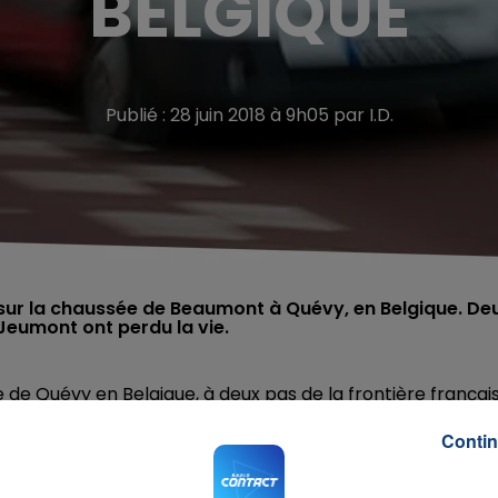
BELGIQUE
Publié : 28 juin 2018 à 9h05 par I.D.
ieu sur la chaussée de Beaumont à Quévy, en Belgique. De
 Jeumont ont perdu la vie.
 de Quévy en Belgique, à deux pas de la frontière français
 percutées lors d'une manoeuvre de dépassement. L'un de
Contin
s de Jeumont et âgés d'une vingtaine d'années sont décédés