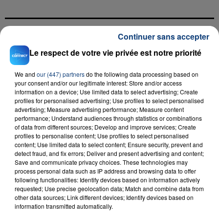
Continuer sans accepter
FIL D'ACTU
Le respect de votre vie privée est notre priorité
We and
our (447) partners
do the following data processing based on
your consent and/or our legitimate interest: Store and/or access
information on a device; Use limited data to select advertising; Create
profiles for personalised advertising; Use profiles to select personalised
advertising; Measure advertising performance; Measure content
performance; Understand audiences through statistics or combinations
of data from different sources; Develop and improve services; Create
profiles to personalise content; Use profiles to select personalised
23 juillet 2026
content; Use limited data to select content; Ensure security, prevent and
INCENDIE MORTEL À LENS : UNE FEMME ET
detect fraud, and fix errors; Deliver and present advertising and content;
SON BÉBÉ ENTRE LA VIE ET LA...
Save and communicate privacy choices. These technologies may
process personal data such as IP address and browsing data to offer
Un homme s'est immolé par le feu après avoir
following functionalities: Identify devices based on information actively
aspergé sa compagne et leur bébé de trois mois
requested; Use precise geolocation data; Match and combine data from
d'un liquide inflammable.
other data sources; Link different devices; Identify devices based on
information transmitted automatically.