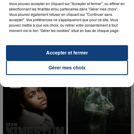
Vous pouvez accepter en cliquant sur "Accepter et fermer", ou affiner en
sélectionnant les finalités et/ou partenaires dans "Gérer mes choix".
Vous pouvez également refuser en cliquant sur "Continuer sans
accepter". Vos préférences ne s'appliqueront que pour ce site. Vous
pouvez mettre à jour vos choix, ou retirer votre consentement à tout
20 juillet 2026
moment via le lien "Gérer les cookies" situé en bas de chaque page.
UNE ADOLESCENTE DEVANT SE FAIRE
OPÉRER DE LA CHEVILLE RESSORT DE LA...
La famille a porté plainte contre la clinique qui a
Accepter et fermer
reconnu sa responsabilité et présenté ses
excuses.
TITRES DIFFUSÉS
Gérer mes choix
12h44
12h44
12h41
12h41