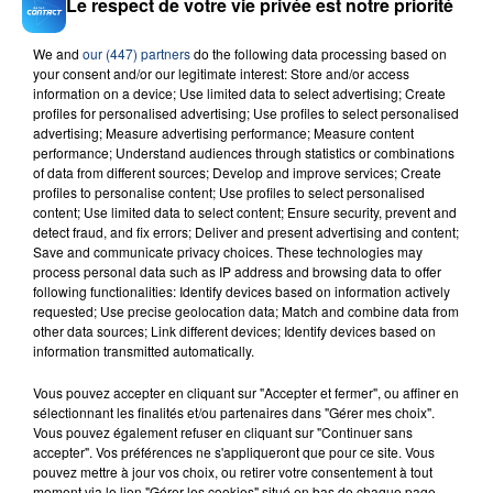
Le respect de votre vie privée est notre priorité
We and
our (447) partners
do the following data processing based on
your consent and/or our legitimate interest: Store and/or access
23 juillet 2026
information on a device; Use limited data to select advertising; Create
INCENDIE MORTEL À LENS : UNE FEMME ET
profiles for personalised advertising; Use profiles to select personalised
advertising; Measure advertising performance; Measure content
SON BÉBÉ ENTRE LA VIE ET LA...
performance; Understand audiences through statistics or combinations
Un homme s'est immolé par le feu après avoir
of data from different sources; Develop and improve services; Create
aspergé sa compagne et leur bébé de trois mois
profiles to personalise content; Use profiles to select personalised
content; Use limited data to select content; Ensure security, prevent and
d'un liquide inflammable.
detect fraud, and fix errors; Deliver and present advertising and content;
Save and communicate privacy choices. These technologies may
process personal data such as IP address and browsing data to offer
following functionalities: Identify devices based on information actively
requested; Use precise geolocation data; Match and combine data from
other data sources; Link different devices; Identify devices based on
information transmitted automatically.
20 juillet 2026
UNE ADOLESCENTE DEVANT SE FAIRE
Vous pouvez accepter en cliquant sur "Accepter et fermer", ou affiner en
OPÉRER DE LA CHEVILLE RESSORT DE LA...
sélectionnant les finalités et/ou partenaires dans "Gérer mes choix".
Vous pouvez également refuser en cliquant sur "Continuer sans
La famille a porté plainte contre la clinique qui a
accepter". Vos préférences ne s'appliqueront que pour ce site. Vous
reconnu sa responsabilité et présenté ses
pouvez mettre à jour vos choix, ou retirer votre consentement à tout
moment via le lien "Gérer les cookies" situé en bas de chaque page.