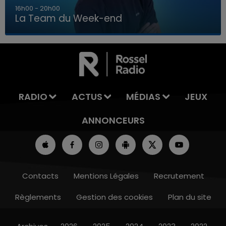
7h00 - 12h00
La Team du Week-end
7h00 - 12h00
LA TEAM DU WEEK-END
RADIO
ACTUS
MÉDIAS
JEUX
ANNONCEURS
Contacts
Mentions Légales
Recrutement
Règlements
Gestion des cookies
Plan du site