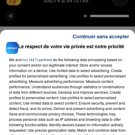
ANOTR & 54 ULTRA
Continuer sans accepter
Le respect de votre vie privée est notre priorité
FIL D'ACTU
We and
our (447) partners
do the following data processing based on
your consent and/or our legitimate interest: Store and/or access
information on a device; Use limited data to select advertising; Create
profiles for personalised advertising; Use profiles to select personalised
advertising; Measure advertising performance; Measure content
performance; Understand audiences through statistics or combinations
of data from different sources; Develop and improve services; Create
profiles to personalise content; Use profiles to select personalised
content; Use limited data to select content; Ensure security, prevent and
detect fraud, and fix errors; Deliver and present advertising and content;
Save and communicate privacy choices. These technologies may
23 juillet 2026
INCENDIE MORTEL À LENS : UNE FEMME ET
process personal data such as IP address and browsing data to offer
following functionalities: Identify devices based on information actively
SON BÉBÉ ENTRE LA VIE ET LA...
requested; Use precise geolocation data; Match and combine data from