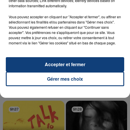
Un homme s'est immolé par le feu après avoir
other data sources; Link different devices; Identify devices based on
information transmitted automatically.
aspergé sa compagne et leur bébé de trois mois
d'un liquide inflammable.
Vous pouvez accepter en cliquant sur "Accepter et fermer", ou affiner en
sélectionnant les finalités et/ou partenaires dans "Gérer mes choix".
Vous pouvez également refuser en cliquant sur "Continuer sans
accepter". Vos préférences ne s'appliqueront que pour ce site. Vous
pouvez mettre à jour vos choix, ou retirer votre consentement à tout
moment via le lien "Gérer les cookies" situé en bas de chaque page.
20 juillet 2026
UNE ADOLESCENTE DEVANT SE FAIRE
Accepter et fermer
OPÉRER DE LA CHEVILLE RESSORT DE LA...
La famille a porté plainte contre la clinique qui a
Gérer mes choix
reconnu sa responsabilité et présenté ses
excuses.
TITRES DIFFUSÉS
9h37
9h37
9h28
9h28