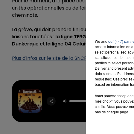
Pour le moment, à la place des embauches, la direc
unités opérationnelles ou de faire revenir des retra
cheminots.
La grève, qui doit prendre fin jeudi à 8 heures, va e
liaisons touchées :
la ligne TERGV Lille - Côte d'Opa
We and
our (447) partn
Dunkerque et la ligne 04 Calais-Lille.
access information on a 
select personalised ad
Plus d'infos sur le site de la SNCF
.
statistics or combinatio
profiles to select person
Deliver and present adv
data such as IP address 
requested; Use precise g
based on information tra
La La La 
Vous pouvez accepter en 
mes choix". Vous pouvez
Sam Sm
NAUGHT
ce site. Vous pouvez met
bas de chaque page.