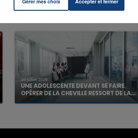
Gérer mes choix
Accepter et fermer
7h00 - 11h00
La Team de l'été
20 juillet 2026
UNE ADOLESCENTE DEVANT SE FAIRE
OPÉRER DE LA CHEVILLE RESSORT DE LA...
La famille a porté plainte contre la clinique qui a
reconnu sa responsabilité et présenté ses
excuses.