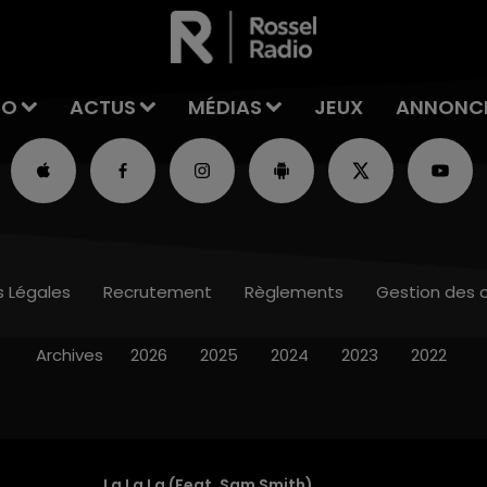
IO
ACTUS
MÉDIAS
JEUX
ANNONC
s Légales
Recrutement
Règlements
Gestion des 
Archives
2026
2025
2024
2023
2022
La La La (feat. Sam Smith)