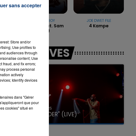
uer sans accepter
es
NAUGHTY BOY
JOE DWET FILE
La La La (feat. Sam
4 Kampe
7h00 - 11h00
Smith)
LA TEAM DE L'ÉTÉ
erest: Store and/or
tising; Use profiles to
LES LIVES
tand audiences through
personalise content; Use
 fraud, and fix errors;
 may process personal
mation actively
vices; Identify devices
rtenaires dans "Gérer
s'appliqueront que pour
31 janvier 2025
les cookies" situé en
GIMS "SPIDER" (LIVE)