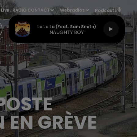
Live :
RADIO CONTACT
Webradios
Podcasts
La La La (feat. Sam Smith)
NAUGHTY BOY
POSTE
N EN GRÈVE