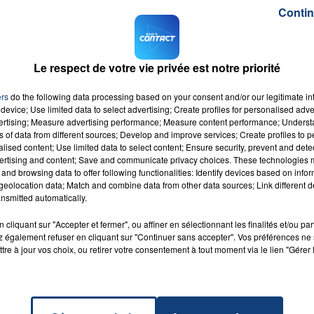
tion a proposé d'envoyer des agents de réserve d’autres
Contin
ités en contrat d’intérim. Une proposition repoussée par l
Le respect de votre vie privée est notre priorité
ntraîner plusieurs perturbations pendant deux jours. Les
le, la ligne 02 Amiens-Calais, la ligne 03 Calais-
ers
do the following data processing based on your consent and/or our legitimate int
device; Use limited data to select advertising; Create profiles for personalised adver
vertising; Measure advertising performance; Measure content performance; Unders
ns of data from different sources; Develop and improve services; Create profiles to 
alised content; Use limited data to select content; Ensure security, prevent and detect
ertising and content; Save and communicate privacy choices. These technologies
and browsing data to offer following functionalities: Identify devices based on infor
eolocation data; Match and combine data from other data sources; Link different de
nsmitted automatically.
(feat.
cliquant sur "Accepter et fermer", ou affiner en sélectionnant les finalités et/ou pa
RADIO CONTACT
 également refuser en cliquant sur "Continuer sans accepter". Vos préférences ne 
ith)
Y BOY
tre à jour vos choix, ou retirer votre consentement à tout moment via le lien "Gérer 