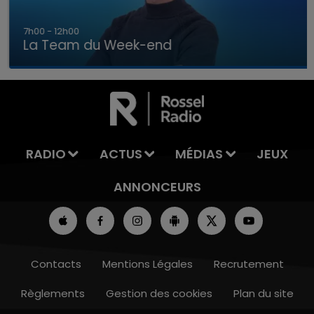
7h00 - 12h00
La Team du Week-end
00 - 12h00
16h00 
 DU WEEK-END
LA TEAM D
RADIO
ACTUS
MÉDIAS
JEUX
ANNONCEURS
Contacts
Mentions Légales
Recrutement
Règlements
Gestion des cookies
Plan du site