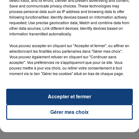
detect fraud, and fix errors; Deliver and present advertising and content;
Save and communicate privacy choices. These technologies may
process personal data such as IP address and browsing data to offer
following functionalities: Identify devices based on information actively
requested; Use precise geolocation data; Match and combine data from
other data sources; Link different devices; Identify devices based on
23 juillet 2026
INCENDIE MORTEL À LENS : UNE FEMME ET
information transmitted automatically.
SON BÉBÉ ENTRE LA VIE ET LA...
Vous pouvez accepter en cliquant sur "Accepter et fermer", ou affiner en
Un homme s'est immolé par le feu après avoir
sélectionnant les finalités et/ou partenaires dans "Gérer mes choix".
aspergé sa compagne et leur bébé de trois mois
Vous pouvez également refuser en cliquant sur "Continuer sans
accepter". Vos préférences ne s'appliqueront que pour ce site. Vous
d'un liquide inflammable.
pouvez mettre à jour vos choix, ou retirer votre consentement à tout
moment via le lien "Gérer les cookies" situé en bas de chaque page.
Accepter et fermer
20 juillet 2026
UNE ADOLESCENTE DEVANT SE FAIRE
Gérer mes choix
OPÉRER DE LA CHEVILLE RESSORT DE LA...
La famille a porté plainte contre la clinique qui a
reconnu sa responsabilité et présenté ses