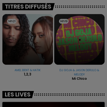
excuses.
TITRES DIFFUSÉS
14h21
14h21
14h19
14h19
AMEL BENT & HATIK
DJ GOJA & JASON DERULO &
1,2,3
MELODY
Mi Chico
LES LIVES