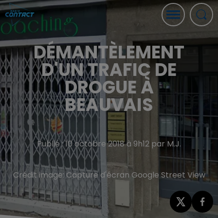
DÉMANTÈLEMENT
D'UN TRAFIC DE
DROGUE À
BEAUVAIS
Publié : 10 octobre 2018 à 9h12 par M.J.
Crédit image:
Capture d'écran Google Street View