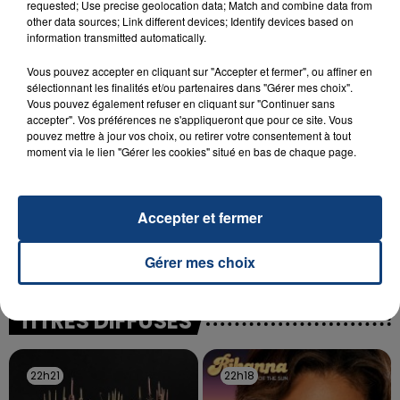
requested; Use precise geolocation data; Match and combine data from
SON BÉBÉ ENTRE LA VIE ET LA...
other data sources; Link different devices; Identify devices based on
information transmitted automatically.
Un homme s'est immolé par le feu après avoir
aspergé sa compagne et leur bébé de trois mois
Vous pouvez accepter en cliquant sur "Accepter et fermer", ou affiner en
d'un liquide inflammable.
sélectionnant les finalités et/ou partenaires dans "Gérer mes choix".
Vous pouvez également refuser en cliquant sur "Continuer sans
accepter". Vos préférences ne s'appliqueront que pour ce site. Vous
pouvez mettre à jour vos choix, ou retirer votre consentement à tout
moment via le lien "Gérer les cookies" situé en bas de chaque page.
20 juillet 2026
Accepter et fermer
UNE ADOLESCENTE DEVANT SE FAIRE
OPÉRER DE LA CHEVILLE RESSORT DE LA...
Gérer mes choix
La famille a porté plainte contre la clinique qui a
reconnu sa responsabilité et présenté ses
excuses.
TITRES DIFFUSÉS
22h21
22h21
22h18
22h18