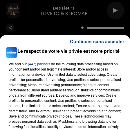
Des Fleurs
TOVE LO & STROMAE
Continuer sans accepter
Le respect de votre vie privée est notre priorité
We and
our (447) partners
do the following data processing based on
FIL D'ACTU
your consent and/or our legitimate interest: Store and/or access
information on a device; Use limited data to select advertising; Create
profiles for personalised advertising; Use profiles to select personalised
advertising; Measure advertising performance; Measure content
performance; Understand audiences through statistics or combinations
of data from different sources; Develop and improve services; Create
profiles to personalise content; Use profiles to select personalised
content; Use limited data to select content; Ensure security, prevent and
detect fraud, and fix errors; Deliver and present advertising and content;
Save and communicate privacy choices. These technologies may
process personal data such as IP address and browsing data to offer
23 juillet 2026
following functionalities: Identify devices based on information actively
INCENDIE MORTEL À LENS : UNE FEMME ET