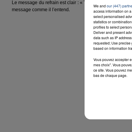
Le message du refrain est clair : «
Toutes les chances q
We and
our (447) partn
message comme il l'entend.
access information on a 
select personalised ad
statistics or combinatio
profiles to select person
Deliver and present adv
data such as IP address 
requested; Use precise g
based on information tra
Vous pouvez accepter en 
mes choix". Vous pouvez
ce site. Vous pouvez met
bas de chaque page.