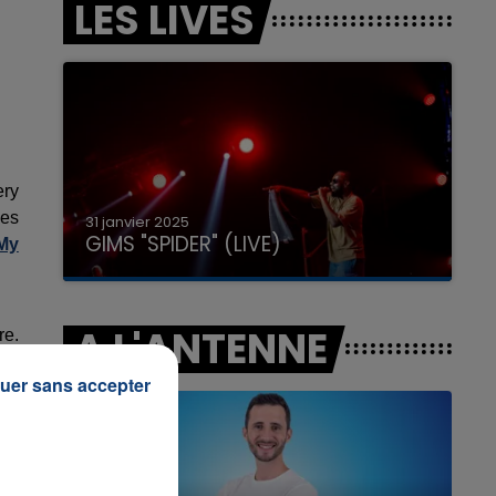
LES LIVES
7h00 - 11h00
LA TEAM DE L'ÉTÉ
ery
ées
31 janvier 2025
GIMS "SPIDER" (LIVE)
 My
A L'ANTENNE
re.
ura
uer sans accepter
rre
ant