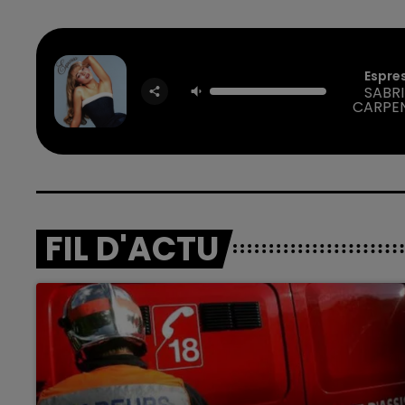
Espre
SABR
CARPE
FIL D'ACTU