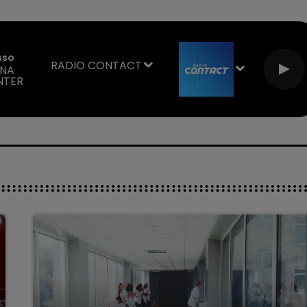
sso
RADIO CONTACT
INA
NTER