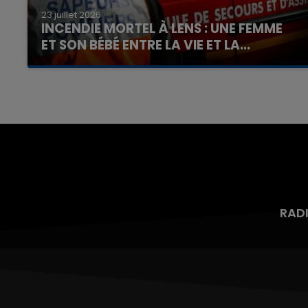
23 juillet 2026
INCENDIE MORTEL À LENS : UNE FEMME
ET SON BÉBÉ ENTRE LA VIE ET LA...
Un homme s'est immolé par le feu après avoir
aspergé sa compagne et leur bébé de trois
mois d'un liquide inflammable.
RAD