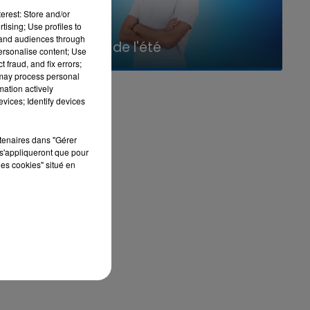
 ce
erest: Store and/or
tising; Use profiles to
7h00 - 11h00
tand audiences through
La Team de l'été
personalise content; Use
 fraud, and fix errors;
 may process personal
mation actively
vices; Identify devices
rtenaires dans "Gérer
s'appliqueront que pour
les cookies" situé en