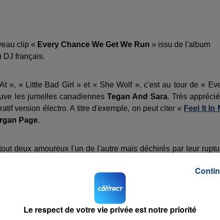
veau clip «
Every Chance We Get We Run
» issu de l'album
 DJ français.
 », « Little Bad Girl » et « She Wolf », c'est au tour de « Ev
ouve les jumelles canadiennes
Tegan And Sara
. Très appréci
atif version électro. A titre d'exemple, on peut citer «
Feel It In
rgan Page
.
out deux amoureux l'un de l'autre mais déchirés par leur ruptu
es secondes, on assiste au flashback de leur rencontre. Il a
Contin
ne suivante montrera un tout autre visage de leur histoire. Déma
t course folle en partant de la fin (au passage, il est très perturb
Le respect de votre vie privée est notre priorité