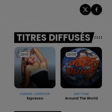
TITRES DIFFUSÉS
22h12
22h12
22h08
22h08
SABRINA CARPENTER
DAFT PUNK
Espresso
Around The World