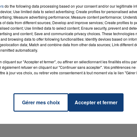
ue nous obtenons, nous les fuyons
». A chacun d'interpréter
ers
do the following data processing based on your consent and/or our legitimate int
device; Use limited data to select advertising; Create profiles for personalised adver
7h00 - 11h00
vertising; Measure advertising performance; Measure content performance; Unders
La Team de l'été
ns of data from different sources; Develop and improve services; Create profiles to 
alised content; Use limited data to select content; Ensure security, prevent and detect
ertising and content; Save and communicate privacy choices. These technologies
and browsing data to offer following functionalities: Identify devices based on infor
eolocation data; Match and combine data from other data sources; Link different de
nsmitted automatically.
cliquant sur "Accepter et fermer", ou affiner en sélectionnant les finalités et/ou pa
 également refuser en cliquant sur "Continuer sans accepter". Vos préférences ne 
tre à jour vos choix, ou retirer votre consentement à tout moment via le lien "Gérer 
Gérer mes choix
Accepter et fermer