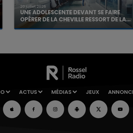
20 juillet 2026
UNE ADOLESCENTE DEVANT SE FAIRE
OPÉRER DE LA CHEVILLE RESSORT DE LA...
La famille a porté plainte contre la clinique qui a
reconnu sa responsabilité et présenté ses
excuses.
IO
ACTUS
MÉDIAS
JEUX
ANNONC