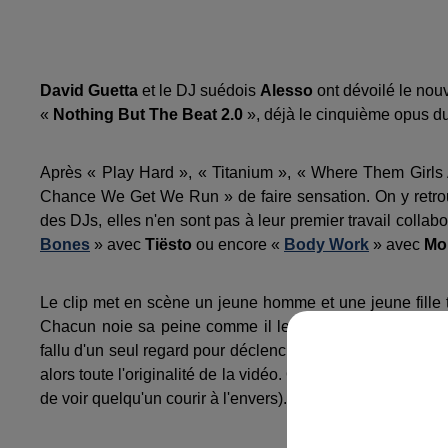
David Guetta
et le DJ suédois
Alesso
ont dévoilé le nou
«
Nothing But The Beat 2.0
», déjà le cinquième opus du
Après « Play Hard », « Titanium », « Where Them Girls At
Chance We Get We Run » de faire sensation. On y retr
des DJs, elles n'en sont pas à leur premier travail collabor
Bones
» avec
Tiësto
ou encore «
Body Work
» avec
Mo
Le clip met en scène un jeune homme et une jeune fille t
Chacun noie sa peine comme il le peut. Dès les premièr
fallu d'un seul regard pour déclencher leur idylle. La scè
alors toute l'originalité de la vidéo. On suit leur romance e
de voir quelqu'un courir à l'envers).