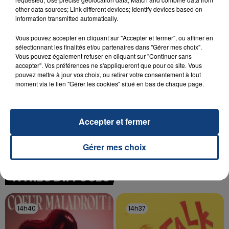
SON BÉBÉ ENTRE LA VIE ET LA...
other data sources; Link different devices; Identify devices based on
Un homme s'est immolé par le feu après avoir
information transmitted automatically.
aspergé sa compagne et leur bébé de trois mois
Vous pouvez accepter en cliquant sur "Accepter et fermer", ou affiner en
d'un liquide inflammable.
sélectionnant les finalités et/ou partenaires dans "Gérer mes choix".
Vous pouvez également refuser en cliquant sur "Continuer sans
accepter". Vos préférences ne s'appliqueront que pour ce site. Vous
pouvez mettre à jour vos choix, ou retirer votre consentement à tout
moment via le lien "Gérer les cookies" situé en bas de chaque page.
20 juillet 2026
UNE ADOLESCENTE DEVANT SE FAIRE
Accepter et fermer
OPÉRER DE LA CHEVILLE RESSORT DE LA...
La famille a porté plainte contre la clinique qui a
Gérer mes choix
reconnu sa responsabilité et présenté ses
excuses.
TITRES DIFFUSÉS
14h40
14h40
14h37
14h37