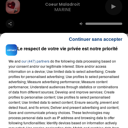
Coeur Maladroit
MARINE
Continuer sans accepter
Le respect de votre vie privée est notre priorité
FIL D'ACTU
We and
our (447) partners
do the following data processing based on
your consent and/or our legitimate interest: Store and/or access
information on a device; Use limited data to select advertising; Create
profiles for personalised advertising; Use profiles to select personalised
advertising; Measure advertising performance; Measure content
performance; Understand audiences through statistics or combinations
of data from different sources; Develop and improve services; Create
profiles to personalise content; Use profiles to select personalised
content; Use limited data to select content; Ensure security, prevent and
detect fraud, and fix errors; Deliver and present advertising and content;
Save and communicate privacy choices. These technologies may
23 juillet 2026
process personal data such as IP address and browsing data to offer
INCENDIE MORTEL À LENS : UNE FEMME ET
following functionalities: Identify devices based on information actively
requested; Use precise geolocation data; Match and combine data from