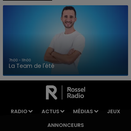
7h00 - 11h00
La Team de l'été
7h00 - 11h00
LA TEAM DE L'ÉTÉ
RADIO
ACTUS
MÉDIAS
JEUX
ANNONCEURS