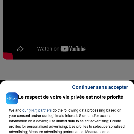
RADIO CONTACT
Continuer sans accepter
Le respect de votre vie privée est notre priorité
I Just Might
BRUNO MARS
We and
our (447) partners
do the following data processing based on
your consent and/or our legitimate interest: Store and/or access
information on a device; Use limited data to select advertising; Create
profiles for personalised advertising; Use profiles to select personalised
advertising; Measure advertising performance; Measure content