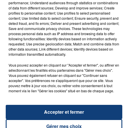
performance; Understand audiences through statistics or combinations
of data from different sources; Develop and improve services; Create
profiles to personalise content; Use profiles to select personalised
content; Use limited data to select content; Ensure security, prevent and
FIL D'ACTU
detect fraud, and fix errors; Deliver and present advertising and content;
Save and communicate privacy choices. These technologies may
process personal data such as IP address and browsing data to offer
following functionalities: Identify devices based on information actively
requested; Use precise geolocation data; Match and combine data from
other data sources; Link different devices; Identify devices based on
information transmitted automatically.
Vous pouvez accepter en cliquant sur "Accepter et fermer", ou affiner en
sélectionnant les finalités et/ou partenaires dans "Gérer mes choix".
Vous pouvez également refuser en cliquant sur "Continuer sans
23 juillet 2026
accepter". Vos préférences ne s'appliqueront que pour ce site. Vous
INCENDIE MORTEL À LENS : UNE FEMME ET
pouvez mettre à jour vos choix, ou retirer votre consentement à tout
SON BÉBÉ ENTRE LA VIE ET LA...
moment via le lien "Gérer les cookies" situé en bas de chaque page.
Un homme s'est immolé par le feu après avoir
aspergé sa compagne et leur bébé de trois mois
d'un liquide inflammable.
Accepter et fermer
Gérer mes choix