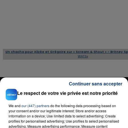
Un chacha pour Alizée et Grégoire sur « Scream & Shout » - Britney Sp
WAT.tv
RADIO CONTACT
Continuer sans accepter
Le respect de votre vie privée est notre priorité
Born With A Broken Heart
DAMIANO DAVID
We and
our (447) partners
do the following data processing based on
your consent and/or our legitimate interest: Store and/or access
information on a device; Use limited data to select advertising; Create
profiles for personalised advertising; Use profiles to select personalised
advertising; Measure advertising performance; Measure content