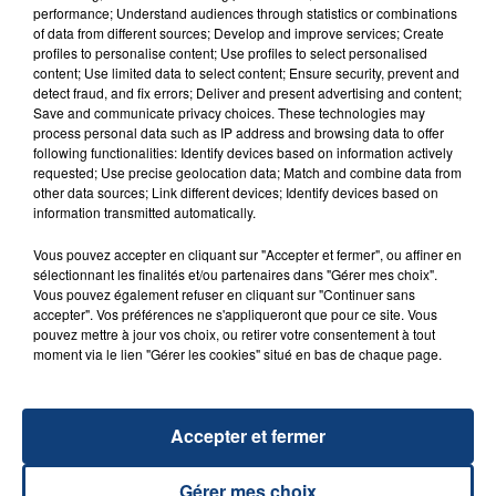
performance; Understand audiences through statistics or combinations
of data from different sources; Develop and improve services; Create
profiles to personalise content; Use profiles to select personalised
content; Use limited data to select content; Ensure security, prevent and
FIL D'ACTU
detect fraud, and fix errors; Deliver and present advertising and content;
Save and communicate privacy choices. These technologies may
process personal data such as IP address and browsing data to offer
following functionalities: Identify devices based on information actively
requested; Use precise geolocation data; Match and combine data from
other data sources; Link different devices; Identify devices based on
information transmitted automatically.
Vous pouvez accepter en cliquant sur "Accepter et fermer", ou affiner en
sélectionnant les finalités et/ou partenaires dans "Gérer mes choix".
Vous pouvez également refuser en cliquant sur "Continuer sans
23 juillet 2026
accepter". Vos préférences ne s'appliqueront que pour ce site. Vous
INCENDIE MORTEL À LENS : UNE FEMME ET
pouvez mettre à jour vos choix, ou retirer votre consentement à tout
SON BÉBÉ ENTRE LA VIE ET LA...
moment via le lien "Gérer les cookies" situé en bas de chaque page.
Un homme s'est immolé par le feu après avoir
aspergé sa compagne et leur bébé de trois mois
d'un liquide inflammable.
Accepter et fermer
Gérer mes choix