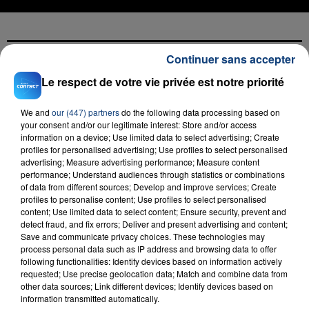
Continuer sans accepter
FIL D'ACTU
Le respect de votre vie privée est notre priorité
We and
our (447) partners
do the following data processing based on
your consent and/or our legitimate interest: Store and/or access
information on a device; Use limited data to select advertising; Create
profiles for personalised advertising; Use profiles to select personalised
advertising; Measure advertising performance; Measure content
performance; Understand audiences through statistics or combinations
of data from different sources; Develop and improve services; Create
profiles to personalise content; Use profiles to select personalised
content; Use limited data to select content; Ensure security, prevent and
23 juillet 2026
detect fraud, and fix errors; Deliver and present advertising and content;
INCENDIE MORTEL À LENS : UNE FEMME ET
Save and communicate privacy choices. These technologies may
SON BÉBÉ ENTRE LA VIE ET LA...
process personal data such as IP address and browsing data to offer
Un homme s'est immolé par le feu après avoir
following functionalities: Identify devices based on information actively
requested; Use precise geolocation data; Match and combine data from
aspergé sa compagne et leur bébé de trois mois
other data sources; Link different devices; Identify devices based on
d'un liquide inflammable.
information transmitted automatically.