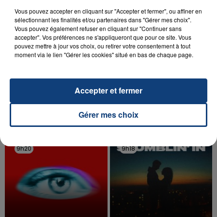
Vous pouvez accepter en cliquant sur "Accepter et fermer", ou affiner en
sélectionnant les finalités et/ou partenaires dans "Gérer mes choix".
Vous pouvez également refuser en cliquant sur "Continuer sans
accepter". Vos préférences ne s'appliqueront que pour ce site. Vous
pouvez mettre à jour vos choix, ou retirer votre consentement à tout
20 juillet 2026
moment via le lien "Gérer les cookies" situé en bas de chaque page.
UNE ADOLESCENTE DEVANT SE FAIRE
OPÉRER DE LA CHEVILLE RESSORT DE LA...
La famille a porté plainte contre la clinique qui a
Accepter et fermer
reconnu sa responsabilité et présenté ses
excuses.
Gérer mes choix
TITRES DIFFUSÉS
9h20
9h20
9h18
9h18