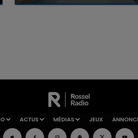
La famille a porté plainte contre la clinique qui a
reconnu sa responsabilité et présenté ses
excuses.
7h00 - 11h00
La Team de l'été
IO
ACTUS
MÉDIAS
JEUX
ANNONC