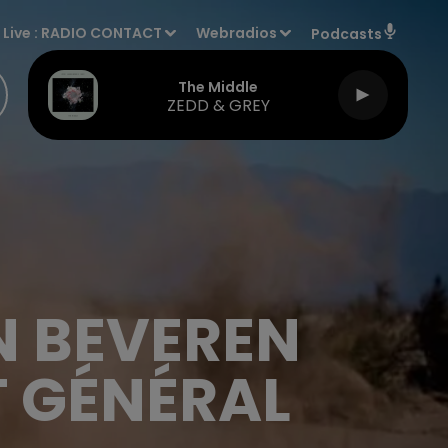
Live :
RADIO CONTACT
Webradios
Podcasts
The Middle
ZEDD & GREY
N BEVEREN
T GÉNÉRAL