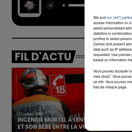
The Mi
ZEDD &
We and
our (447) partn
access information on a 
select personalised ad
statistics or combinatio
profiles to select person
Deliver and present adv
data such as IP address 
FIL D'ACTU
requested; Use precise g
based on information tra
Vous pouvez accepter en 
mes choix". Vous pouvez
ce site. Vous pouvez met
bas de chaque page.
23 juillet 2026
INCENDIE MORTEL À LENS : UNE FEMME
ET SON BÉBÉ ENTRE LA VIE ET LA...