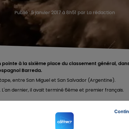
Publié : 5 janvier 2017 à 8h51 par La rédaction
n pointe à la sixième place du classement général, dan
l'espagnol Barreda.
tape, entre San Miguel et San Salvador (Argentine).
 L'an dernier, il avait terminé 6ème et premier français.
Contin