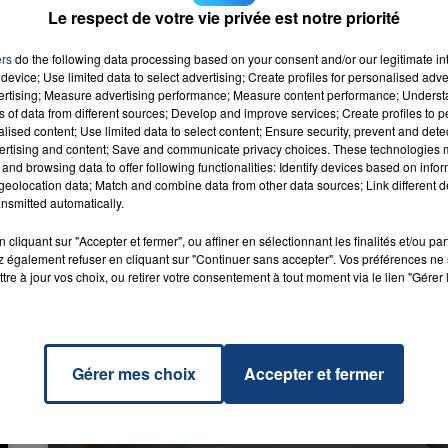
ddle
RADIO CONTACT
Le respect de votre vie privée est notre priorité
 GREY
ers
do the following data processing based on your consent and/or our legitimate int
device; Use limited data to select advertising; Create profiles for personalised adver
vertising; Measure advertising performance; Measure content performance; Unders
ns of data from different sources; Develop and improve services; Create profiles to 
alised content; Use limited data to select content; Ensure security, prevent and detect
ertising and content; Save and communicate privacy choices. These technologies
and browsing data to offer following functionalities: Identify devices based on infor
eolocation data; Match and combine data from other data sources; Link different de
nsmitted automatically.
cliquant sur "Accepter et fermer", ou affiner en sélectionnant les finalités et/ou pa
 également refuser en cliquant sur "Continuer sans accepter". Vos préférences ne 
tre à jour vos choix, ou retirer votre consentement à tout moment via le lien "Gérer 
Gérer mes choix
Accepter et fermer
20 juillet 2026
UNE ADOLESCENTE DEVANT SE FAIRE
OPÉRER DE LA CHEVILLE RESSORT DE LA...