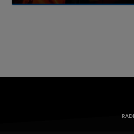
Un homme s'est immolé par le feu après avoir
aspergé sa compagne et leur bébé de trois
mois d'un liquide inflammable.
RAD