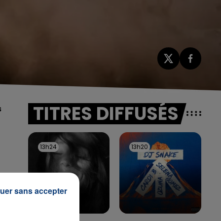
TITRES DIFFUSÉS
s
13h24
13h24
13h20
13h20
uer sans accepter