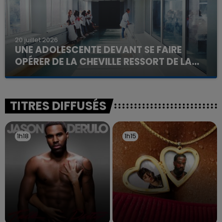
20 juillet 2026
UNE ADOLESCENTE DEVANT SE FAIRE
OPÉRER DE LA CHEVILLE RESSORT DE LA...
La famille a porté plainte contre la clinique qui a
reconnu sa responsabilité et présenté ses
excuses.
TITRES DIFFUSÉS
1h18
1h18
1h15
1h15