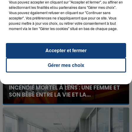
Vous pouvez accepter en cliquant sur "Accepter et fermer", ou affiner en
sélectionnant les finalités et/ou partenaires dans "Gérer mes choix".
Vous pouvez également refuser en cliquant sur "Continuer sans
accepter". Vos préférences ne s'appliqueront que pour ce site. Vous
FIL D'ACTU
pouvez mettre à jour vos choix, ou retirer votre consentement à tout
moment via le lien "Gérer les cookies" situé en bas de chaque page.
Accepter et fermer
Gérer mes choix
23 juillet 2026
INCENDIE MORTEL À LENS : UNE FEMME ET
SON BÉBÉ ENTRE LA VIE ET LA...
Un homme s'est immolé par le feu après avoir
aspergé sa compagne et leur bébé de trois mois
d'un liquide inflammable.