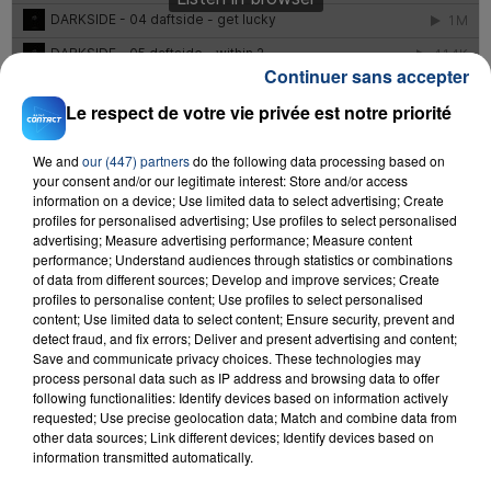
Continuer sans accepter
Le respect de votre vie privée est notre priorité
We and
our (447) partners
do the following data processing based on
your consent and/or our legitimate interest: Store and/or access
information on a device; Use limited data to select advertising; Create
profiles for personalised advertising; Use profiles to select personalised
advertising; Measure advertising performance; Measure content
performance; Understand audiences through statistics or combinations
of data from different sources; Develop and improve services; Create
profiles to personalise content; Use profiles to select personalised
content; Use limited data to select content; Ensure security, prevent and
RADIO CONTACT
detect fraud, and fix errors; Deliver and present advertising and content;
Save and communicate privacy choices. These technologies may
Wiggle (feat Snoop Dogg)
process personal data such as IP address and browsing data to offer
JASON DERULO
following functionalities: Identify devices based on information actively
requested; Use precise geolocation data; Match and combine data from
other data sources; Link different devices; Identify devices based on
information transmitted automatically.