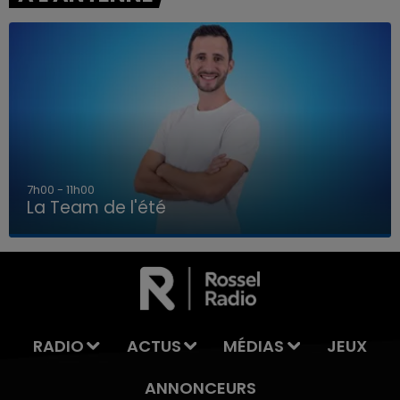
7h00 - 11h00
La Team de l'été
7h00 - 11h00
LA TEAM DE L'ÉTÉ
RADIO
ACTUS
MÉDIAS
JEUX
ANNONCEURS