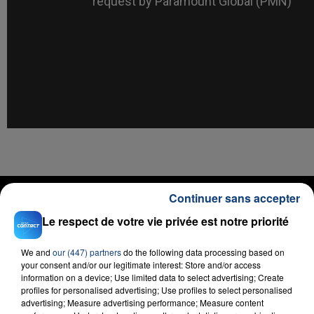
RADIO CONTACT
Continuer sans accepter
Self Aware
Le respect de votre vie privée est notre priorité
TEMPER CITY
We and
our (447) partners
do the following data processing based on
your consent and/or our legitimate interest: Store and/or access
information on a device; Use limited data to select advertising; Create
profiles for personalised advertising; Use profiles to select personalised
advertising; Measure advertising performance; Measure content