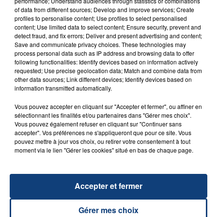
performance; Understand audiences through statistics or combinations
of data from different sources; Develop and improve services; Create
profiles to personalise content; Use profiles to select personalised
FIL D'ACTU
content; Use limited data to select content; Ensure security, prevent and
detect fraud, and fix errors; Deliver and present advertising and content;
Save and communicate privacy choices. These technologies may
process personal data such as IP address and browsing data to offer
following functionalities: Identify devices based on information actively
requested; Use precise geolocation data; Match and combine data from
other data sources; Link different devices; Identify devices based on
information transmitted automatically.
Vous pouvez accepter en cliquant sur "Accepter et fermer", ou affiner en
sélectionnant les finalités et/ou partenaires dans "Gérer mes choix".
23 juillet 2026
Vous pouvez également refuser en cliquant sur "Continuer sans
INCENDIE MORTEL À LENS : UNE FEMME ET
accepter". Vos préférences ne s'appliqueront que pour ce site. Vous
pouvez mettre à jour vos choix, ou retirer votre consentement à tout
SON BÉBÉ ENTRE LA VIE ET LA...
moment via le lien "Gérer les cookies" situé en bas de chaque page.
Un homme s'est immolé par le feu après avoir
aspergé sa compagne et leur bébé de trois mois
d'un liquide inflammable.
Accepter et fermer
Gérer mes choix