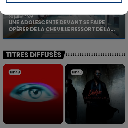
20 juillet 2026
UNE ADOLESCENTE DEVANT SE FAIRE
OPÉRER DE LA CHEVILLE RESSORT DE LA...
La famille a porté plainte contre la clinique qui a
reconnu sa responsabilité et présenté ses
excuses.
TITRES DIFFUSÉS
19h48
19h48
19h43
19h43