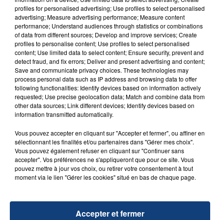
aspergé sa compagne et leur bébé de trois mois
profiles for personalised advertising; Use profiles to select personalised
d'un liquide inflammable.
advertising; Measure advertising performance; Measure content
performance; Understand audiences through statistics or combinations
of data from different sources; Develop and improve services; Create
profiles to personalise content; Use profiles to select personalised
content; Use limited data to select content; Ensure security, prevent and
detect fraud, and fix errors; Deliver and present advertising and content;
Save and communicate privacy choices. These technologies may
20 juillet 2026
process personal data such as IP address and browsing data to offer
UNE ADOLESCENTE DEVANT SE FAIRE
following functionalities: Identify devices based on information actively
requested; Use precise geolocation data; Match and combine data from
OPÉRER DE LA CHEVILLE RESSORT DE LA...
other data sources; Link different devices; Identify devices based on
La famille a porté plainte contre la clinique qui a
information transmitted automatically.
reconnu sa responsabilité et présenté ses
Vous pouvez accepter en cliquant sur "Accepter et fermer", ou affiner en
excuses.
TITRES DIFFUSÉS
sélectionnant les finalités et/ou partenaires dans "Gérer mes choix".
Vous pouvez également refuser en cliquant sur "Continuer sans
accepter". Vos préférences ne s'appliqueront que pour ce site. Vous
pouvez mettre à jour vos choix, ou retirer votre consentement à tout
10h46
10h46
10h42
10h42
moment via le lien "Gérer les cookies" situé en bas de chaque page.
Accepter et fermer