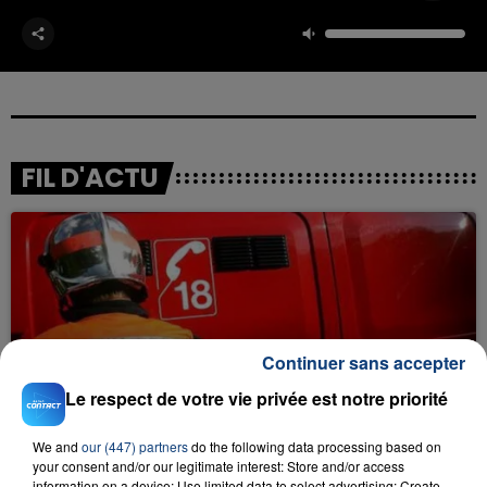
FIL D'ACTU
Continuer sans accepter
23 juillet 2026
Le respect de votre vie privée est notre priorité
INCENDIE MORTEL À LENS : UNE FEMME ET
SON BÉBÉ ENTRE LA VIE ET LA...
We and
our (447) partners
do the following data processing based on
Un homme s'est immolé par le feu après avoir
your consent and/or our legitimate interest: Store and/or access
information on a device; Use limited data to select advertising; Create