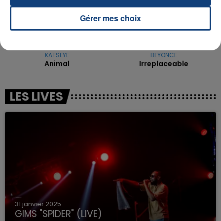
Gérer mes choix
KATSEYE
BEYONCE
Animal
Irreplaceable
LES LIVES
31 janvier 2025
GIMS "SPIDER" (LIVE)