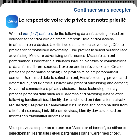
FIL D'ACTU
Continuer sans accepter
Le respect de votre vie privée est notre priorité
We and
our (447) partners
do the following data processing based on
your consent and/or our legitimate interest: Store and/or access
information on a device; Use limited data to select advertising; Create
profiles for personalised advertising; Use profiles to select personalised
advertising; Measure advertising performance; Measure content
performance; Understand audiences through statistics or combinations
23 juillet 2026
INCENDIE MORTEL À LENS : UNE FEMME ET
of data from different sources; Develop and improve services; Create
profiles to personalise content; Use profiles to select personalised
SON BÉBÉ ENTRE LA VIE ET LA...
content; Use limited data to select content; Ensure security, prevent and
Un homme s'est immolé par le feu après avoir
detect fraud, and fix errors; Deliver and present advertising and content;
Save and communicate privacy choices. These technologies may
aspergé sa compagne et leur bébé de trois mois
process personal data such as IP address and browsing data to offer
d'un liquide inflammable.
following functionalities: Identify devices based on information actively
requested; Use precise geolocation data; Match and combine data from
other data sources; Link different devices; Identify devices based on
information transmitted automatically.
Vous pouvez accepter en cliquant sur "Accepter et fermer", ou affiner en
sélectionnant les finalités et/ou partenaires dans "Gérer mes choix".