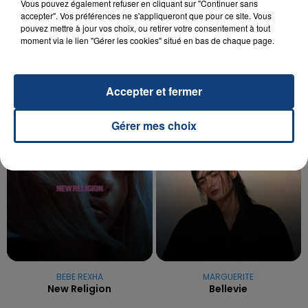
20 juillet 2026
Vous pouvez également refuser en cliquant sur "Continuer sans
UNE ADOLESCENTE DEVANT SE FAIRE
accepter". Vos préférences ne s'appliqueront que pour ce site. Vous
pouvez mettre à jour vos choix, ou retirer votre consentement à tout
OPÉRER DE LA CHEVILLE RESSORT DE LA...
moment via le lien "Gérer les cookies" situé en bas de chaque page.
La famille a porté plainte contre la clinique qui a
reconnu sa responsabilité et présenté ses
excuses.
TITRES DIFFUSÉS
Accepter et fermer
Gérer mes choix
19h24
19h24
19h21
19h21
BEBE REXHA
MARGUERITE
New Religion
Bellevie