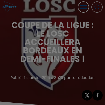
COUPE DE LA LIGUE :
LE LOSC
ACCUEILLERA
BORDEAUX EN
DEMI-FINALES !
Publié : 14 janvier 2016 à 8h29 par La rédaction