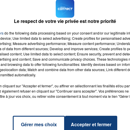
vid Goffin, Steve Darcis, Ruben Bemelmans, Arthur De Gree
 Joris De Loore, pour l’instant en qualité de remplaçant.
Le respect de votre vie privée est notre priorité
isCup
#FRABEL
: P.H. Herbert, N. Mahut, L. Pouille, J.W.
t
#TousEnBleu
pic.twitter.com/pjOWEcdArx
ers
do the following data processing based on your consent and/or our legitimate int
device; Use limited data to select advertising; Create profiles for personalised adver
vertising; Measure advertising performance; Measure content performance; Unders
ns of data from different sources; Develop and improve services; Create profiles to 
alised content; Use limited data to select content; Ensure security, prevent and detect
ertising and content; Save and communicate privacy choices. These technologies
and browsing data to offer following functionalities: Identify devices based on infor
eolocation data; Match and combine data from other data sources; Link different de
nsmitted automatically.
Is My
RADIO CONTACT
nd!
cliquant sur "Accepter et fermer", ou affiner en sélectionnant les finalités et/ou pa
E
 également refuser en cliquant sur "Continuer sans accepter". Vos préférences ne 
tre à jour vos choix, ou retirer votre consentement à tout moment via le lien "Gérer 
Gérer mes choix
Accepter et fermer