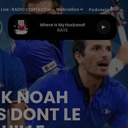
Live :
RADIO CONTACT
Webradios
Podcasts
Where Is My Husband!
RAYE
CK NOAH
 DONT LE