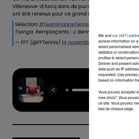
Villeneuve-d’Ascq dans dix jours. Sans surprise, Da
ont été retenus pour ce grand rendez-vous, ainsi que
Sélection
#TeamFranceTennis
pour la finale
@Dav
Tsonga. Remplaçants : J. Benneteau et R. Gasque
We and
our (447) partn
access information on a 
— FFT (@FFTennis)
14 novembre 2017
select personalised ad
statistics or combinatio
profiles to select person
Deliver and present adv
data such as IP address 
requested; Use precise g
based on information tra
Where 
Husba
Vous pouvez accepter en 
RAY
mes choix". Vous pouvez
ce site. Vous pouvez met
bas de chaque page.