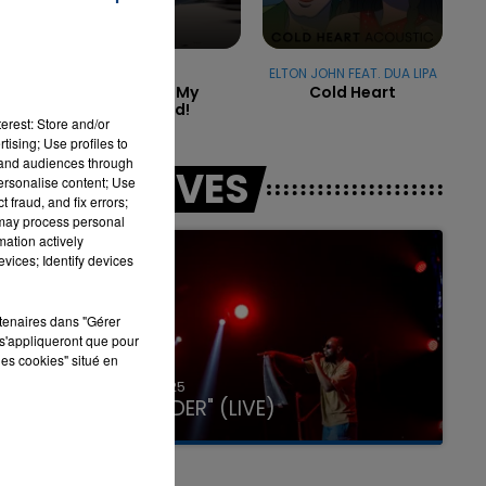
f
RAYE
ELTON JOHN FEAT. DUA LIPA
Where Is My
Cold Heart
7h00 - 11h00
Husband!
LA TEAM DE L'ÉTÉ
erest: Store and/or
tising; Use profiles to
tand audiences through
LES LIVES
personalise content; Use
 fraud, and fix errors;
 may process personal
mation actively
vices; Identify devices
rtenaires dans "Gérer
s'appliqueront que pour
les cookies" situé en
31 janvier 2025
GIMS "SPIDER" (LIVE)