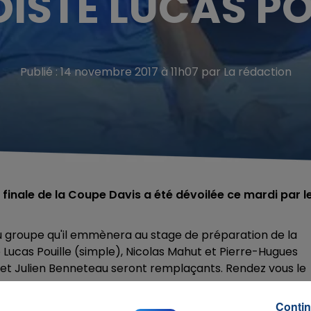
ISTE LUCAS PO
Publié : 14 novembre 2017 à 11h07 par La rédaction
a finale de la Coupe Davis a été dévoilée ce mardi par l
 groupe qu'il emmènera au stage de préparation de la
e Lucas Pouille (simple), Nicolas Mahut et Pierre-Hugues
 et Julien Benneteau seront remplaçants. Rendez vous le
Contin
gné l'équipe qui défendra les couleurs de la Belgique à