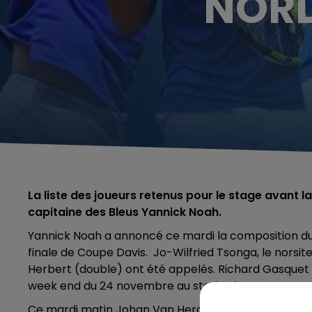
NORD
La liste des joueurs retenus pour le stage avant l
capitaine des Bleus Yannick Noah.
Yannick Noah a annoncé ce mardi la composition du
finale de Coupe Davis. Jo-Wilfried Tsonga, le norsit
Herbert (double) ont été appelés. Richard Gasquet
week end du 24 novembre au stade Pierre Mauroy.
Ce mardi matin Johan Van Herck, le capitaine, a dési