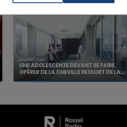
7h00 - 11h00
20 juillet 2026
La Team de l'été
UNE ADOLESCENTE DEVANT SE FAIRE
OPÉRER DE LA CHEVILLE RESSORT DE LA...
La famille a porté plainte contre la clinique qui a
reconnu sa responsabilité et présenté ses
excuses.