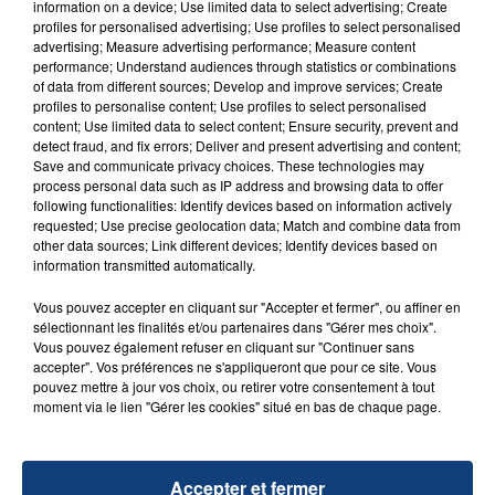
information on a device; Use limited data to select advertising; Create
profiles for personalised advertising; Use profiles to select personalised
advertising; Measure advertising performance; Measure content
performance; Understand audiences through statistics or combinations
of data from different sources; Develop and improve services; Create
profiles to personalise content; Use profiles to select personalised
content; Use limited data to select content; Ensure security, prevent and
detect fraud, and fix errors; Deliver and present advertising and content;
Save and communicate privacy choices. These technologies may
FIL D'ACTU
process personal data such as IP address and browsing data to offer
following functionalities: Identify devices based on information actively
requested; Use precise geolocation data; Match and combine data from
other data sources; Link different devices; Identify devices based on
information transmitted automatically.
Vous pouvez accepter en cliquant sur "Accepter et fermer", ou affiner en
sélectionnant les finalités et/ou partenaires dans "Gérer mes choix".
Vous pouvez également refuser en cliquant sur "Continuer sans
accepter". Vos préférences ne s'appliqueront que pour ce site. Vous
pouvez mettre à jour vos choix, ou retirer votre consentement à tout
23 juillet 2026
moment via le lien "Gérer les cookies" situé en bas de chaque page.
INCENDIE MORTEL À LENS : UNE FEMME ET
SON BÉBÉ ENTRE LA VIE ET LA...
Un homme s'est immolé par le feu après avoir
Accepter et fermer
aspergé sa compagne et leur bébé de trois mois