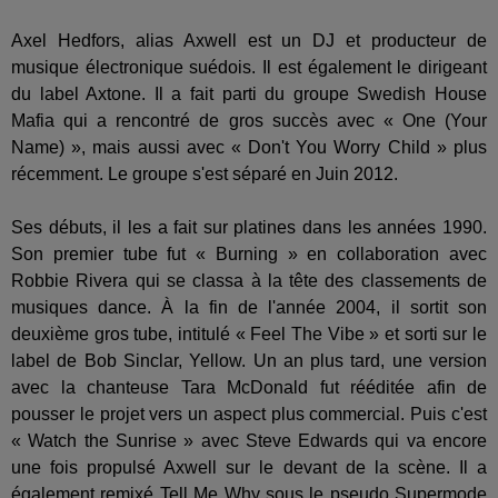
Axel Hedfors, alias Axwell est un DJ et producteur de
musique électronique suédois. Il est également le dirigeant
du label Axtone. Il a fait parti du groupe Swedish House
Mafia qui a rencontré de gros succès avec « One (Your
Name) », mais aussi avec « Don't You Worry Child » plus
récemment. Le groupe s'est séparé en Juin 2012.
Ses débuts, il les a fait sur platines dans les années 1990.
Son premier tube fut « Burning » en collaboration avec
Robbie Rivera qui se classa à la tête des classements de
musiques dance. À la fin de l'année 2004, il sortit son
deuxième gros tube, intitulé « Feel The Vibe » et sorti sur le
label de Bob Sinclar, Yellow. Un an plus tard, une version
avec la chanteuse Tara McDonald fut rééditée afin de
pousser le projet vers un aspect plus commercial. Puis c'est
« Watch the Sunrise » avec Steve Edwards qui va encore
une fois propulsé Axwell sur le devant de la scène. Il a
également remixé Tell Me Why sous le pseudo Supermode