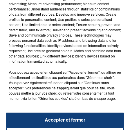
advertising; Measure advertising performance; Measure content
performance; Understand audiences through statistics or combinations
of data from different sources; Develop and improve services; Create
profiles to personalise content; Use profiles to select personalised
content; Use limited data to select content; Ensure security, prevent and
detect fraud, and fix errors; Deliver and present advertising and content;
20 juillet 2026
Save and communicate privacy choices. These technologies may
UNE ADOLESCENTE DEVANT SE FAIRE
process personal data such as IP address and browsing data to offer
OPÉRER DE LA CHEVILLE RESSORT DE LA...
following functionalities: Identify devices based on information actively
requested; Use precise geolocation data; Match and combine data from
La famille a porté plainte contre la clinique qui a
other data sources; Link different devices; Identify devices based on
reconnu sa responsabilité et présenté ses
information transmitted automatically.
excuses.
TITRES DIFFUSÉS
Vous pouvez accepter en cliquant sur "Accepter et fermer", ou affiner en
sélectionnant les finalités et/ou partenaires dans "Gérer mes choix".
Vous pouvez également refuser en cliquant sur "Continuer sans
accepter". Vos préférences ne s'appliqueront que pour ce site. Vous
14h22
14h22
14h18
14h18
pouvez mettre à jour vos choix, ou retirer votre consentement à tout
moment via le lien "Gérer les cookies" situé en bas de chaque page.
Accepter et fermer