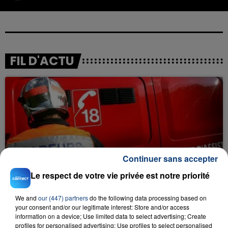
FIL D'ACTU
Continuer sans accepter
23 juillet 2026
INCENDIE MORTEL À LENS : UNE FEMME ET
Le respect de votre vie privée est notre priorité
SON BÉBÉ ENTRE LA VIE ET LA...
Un homme s'est immolé par le feu après avoir
We and
our (447) partners
do the following data processing based on
aspergé sa compagne et leur bébé de trois mois
your consent and/or our legitimate interest: Store and/or access
information on a device; Use limited data to select advertising; Create
d'un liquide inflammable.
profiles for personalised advertising; Use profiles to select personalised