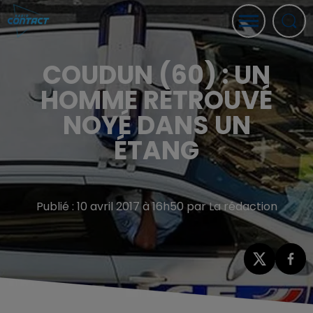
COUDUN (60) : UN
HOMME RETROUVÉ
NOYÉ DANS UN
ÉTANG
Publié : 10 avril 2017 à 16h50 par La rédaction