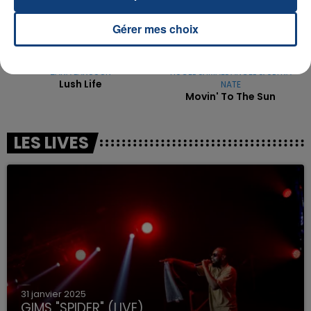
Gérer mes choix
ZARA LARSSON
HUGEL & IMAEL ANGEL & ULTRA
Lush Life
NATE
Movin' To The Sun
LES LIVES
31 janvier 2025
GIMS "SPIDER" (LIVE)