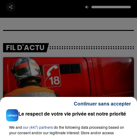
FIL D'ACTU
Continuer sans accepter
23 juillet 2026
INCENDIE MORTEL À LENS : UNE FEMME ET
Le respect de votre vie privée est notre priorité
SON BÉBÉ ENTRE LA VIE ET LA...
We and
our (447) partners
do the following data processing based on
Un homme s'est immolé par le feu après avoir
your consent and/or our legitimate interest: Store and/or access
aspergé sa compagne et leur bébé de trois mois