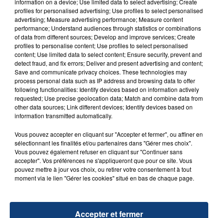
information on a device; Use limited data to select advertising; Create
d'un liquide inflammable.
profiles for personalised advertising; Use profiles to select personalised
advertising; Measure advertising performance; Measure content
performance; Understand audiences through statistics or combinations
of data from different sources; Develop and improve services; Create
profiles to personalise content; Use profiles to select personalised
content; Use limited data to select content; Ensure security, prevent and
detect fraud, and fix errors; Deliver and present advertising and content;
Save and communicate privacy choices. These technologies may
20 juillet 2026
process personal data such as IP address and browsing data to offer
UNE ADOLESCENTE DEVANT SE FAIRE
following functionalities: Identify devices based on information actively
OPÉRER DE LA CHEVILLE RESSORT DE LA...
requested; Use precise geolocation data; Match and combine data from
La famille a porté plainte contre la clinique qui a
other data sources; Link different devices; Identify devices based on
information transmitted automatically.
reconnu sa responsabilité et présenté ses
excuses.
Vous pouvez accepter en cliquant sur "Accepter et fermer", ou affiner en
TITRES DIFFUSÉS
sélectionnant les finalités et/ou partenaires dans "Gérer mes choix".
Vous pouvez également refuser en cliquant sur "Continuer sans
accepter". Vos préférences ne s'appliqueront que pour ce site. Vous
7h22
7h22
7h19
7h19
pouvez mettre à jour vos choix, ou retirer votre consentement à tout
moment via le lien "Gérer les cookies" situé en bas de chaque page.
Accepter et fermer