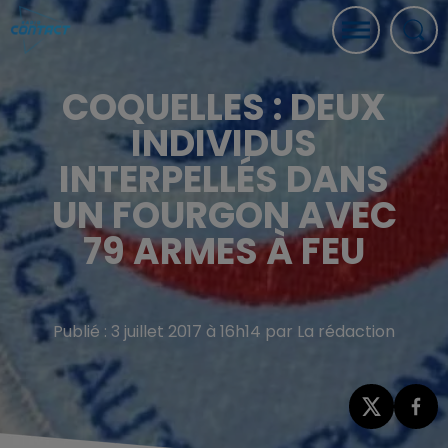
COQUELLES : DEUX
INDIVIDUS
INTERPELLÉS DANS
UN FOURGON AVEC
79 ARMES À FEU
Publié : 3 juillet 2017 à 16h14 par La rédaction