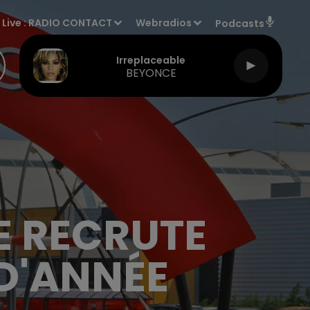
Live :
RADIO CONTACT
Webradios
Podcasts
Irreplaceable
BEYONCE
E RECRUTE
 D'ANNÉE