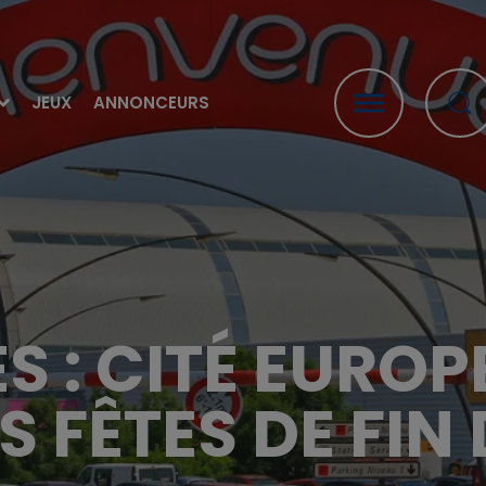
JEUX
ANNONCEURS
S : CITÉ EUROP
S FÊTES DE FIN