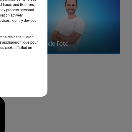
 fraud, and fix errors;
 may process personal
mation actively
vices; Identify devices
rtenaires dans "Gérer
7h00 - 11h00
s'appliqueront que pour
La Team de l'été
les cookies" situé en