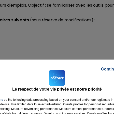
 d'emplois. Objectif : se familiariser avec les outils pour
aires suivants
(sous réserve de modifications) :
Contin
Le respect de votre vie privée est notre priorité
ers
do the following data processing based on your consent and/or our legitimate int
device; Use limited data to select advertising; Create profiles for personalised adver
vertising; Measure advertising performance; Measure content performance; Unders
ns of data from different sources; Develop and improve services; Create profiles to 