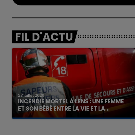
FIL D'ACTU
23 juillet 2026
INCENDIE MORTEL À LENS : UNE FEMME
ET SON BÉBÉ ENTRE LA VIE ET LA...
Un homme s'est immolé par le feu après avoir
aspergé sa compagne et leur bébé de trois
mois d'un liquide inflammable.