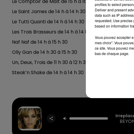
Le Comptoir de Malt de 15 h à 16 h 30
profiles to select person
Deliver and present adv
Le Saint James de 14 h à 14 h 30
data such as IP address 
requested; Use precise g
Le Tutti Quanti de 14 h à 14 h 30
based on information tra
Les Trois Brasseurs de 14 h à 14 h 30
Vous pouvez accepter en 
Naf Naf de 14 h à 15 h 30
mes choix". Vous pouvez
ce site. Vous pouvez met
Olly Gan de 14 h 30 à 15 h 30
bas de chaque page.
Un, Deux, Trois de 11 h 30 à 12 h 30
Steak’n Shake de 14 h à 14 h 30
Irreplac
BEYO