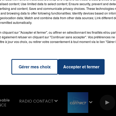
alised content; Use limited data to select content; Ensure security, prevent and detect
ertising and content; Save and communicate privacy choices. These technologies
and browsing data to offer following functionalities: Identify devices based on infor
eolocation data; Match and combine data from other data sources; Link different de
nsmitted automatically.
cliquant sur "Accepter et fermer", ou affiner en sélectionnant les finalités et/ou pa
7h00 - 11h00
 également refuser en cliquant sur "Continuer sans accepter". Vos préférences ne 
La Team de l'été
tre à jour vos choix, ou retirer votre consentement à tout moment via le lien "Gérer 
Gérer mes choix
Accepter et fermer
eable
RADIO CONTACT
NCE