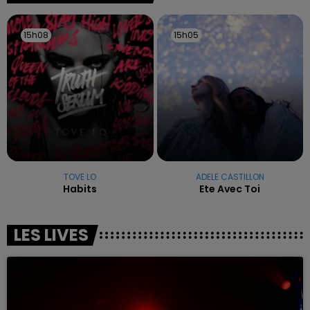
15h08
15h08
15h05
15h05
TOVE LO
ADELE CASTILLON
Habits
Ete Avec Toi
LES LIVES