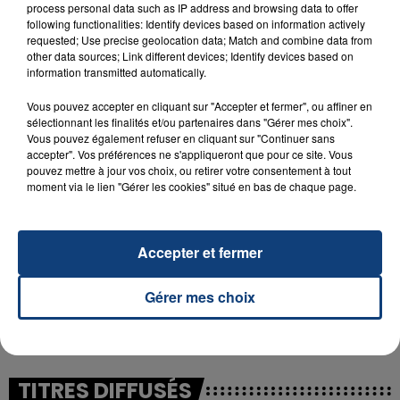
process personal data such as IP address and browsing data to offer
following functionalities: Identify devices based on information actively
requested; Use precise geolocation data; Match and combine data from
23 juillet 2026
other data sources; Link different devices; Identify devices based on
INCENDIE MORTEL À LENS : UNE FEMME ET
information transmitted automatically.
SON BÉBÉ ENTRE LA VIE ET LA...
Vous pouvez accepter en cliquant sur "Accepter et fermer", ou affiner en
Un homme s'est immolé par le feu après avoir
sélectionnant les finalités et/ou partenaires dans "Gérer mes choix".
aspergé sa compagne et leur bébé de trois mois
Vous pouvez également refuser en cliquant sur "Continuer sans
d'un liquide inflammable.
accepter". Vos préférences ne s'appliqueront que pour ce site. Vous
pouvez mettre à jour vos choix, ou retirer votre consentement à tout
moment via le lien "Gérer les cookies" situé en bas de chaque page.
Accepter et fermer
20 juillet 2026
UNE ADOLESCENTE DEVANT SE FAIRE
Gérer mes choix
OPÉRER DE LA CHEVILLE RESSORT DE LA...
La famille a porté plainte contre la clinique qui a
reconnu sa responsabilité et présenté ses
excuses.
TITRES DIFFUSÉS