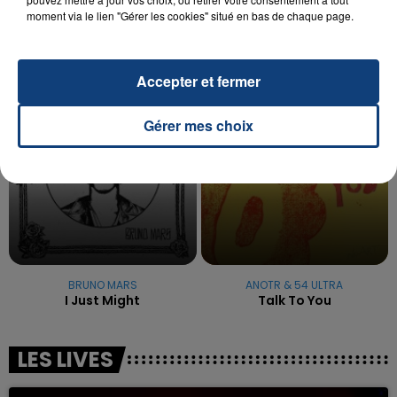
reconnu sa responsabilité et présenté ses
moment via le lien "Gérer les cookies" situé en bas de chaque page.
excuses.
TITRES DIFFUSÉS
Accepter et fermer
16h04
16h04
16h01
16h01
Gérer mes choix
BRUNO MARS
ANOTR & 54 ULTRA
I Just Might
Talk To You
LES LIVES