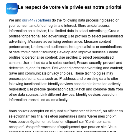
Le respect de votre vie privée est notre priorité
We and
our (447) partners
do the following data processing based on
your consent and/or our legitimate interest: Store and/or access
information on a device; Use limited data to select advertising; Create
23 juillet 2026
profiles for personalised advertising; Use profiles to select personalised
INCENDIE MORTEL À LENS : UNE FEMME ET
advertising; Measure advertising performance; Measure content
performance; Understand audiences through statistics or combinations
SON BÉBÉ ENTRE LA VIE ET LA...
of data from different sources; Develop and improve services; Create
Un homme s'est immolé par le feu après avoir
profiles to personalise content; Use profiles to select personalised
aspergé sa compagne et leur bébé de trois mois
content; Use limited data to select content; Ensure security, prevent and
detect fraud, and fix errors; Deliver and present advertising and content;
d'un liquide inflammable.
Save and communicate privacy choices. These technologies may
process personal data such as IP address and browsing data to offer
following functionalities: Identify devices based on information actively
requested; Use precise geolocation data; Match and combine data from
other data sources; Link different devices; Identify devices based on
information transmitted automatically.
20 juillet 2026
Vous pouvez accepter en cliquant sur "Accepter et fermer", ou affiner en
UNE ADOLESCENTE DEVANT SE FAIRE
sélectionnant les finalités et/ou partenaires dans "Gérer mes choix".
OPÉRER DE LA CHEVILLE RESSORT DE LA...
Vous pouvez également refuser en cliquant sur "Continuer sans
accepter". Vos préférences ne s'appliqueront que pour ce site. Vous
La famille a porté plainte contre la clinique qui a
pouvez mettre à jour vos choix, ou retirer votre consentement à tout