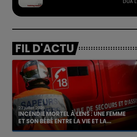
DUA L
FIL D'ACTU
23 juillet 2026
INCENDIE MORTEL À LENS : UNE FEMME
ET SON BÉBÉ ENTRE LA VIE ET LA...
Un homme s'est immolé par le feu après avoir
aspergé sa compagne et leur bébé de trois