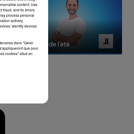
personalise content; Use
 fraud, and fix errors;
 may process personal
mation actively
vices; Identify devices
7h00 - 11h00
rtenaires dans "Gérer
La Team de l'été
s'appliqueront que pour
les cookies" situé en
-
us