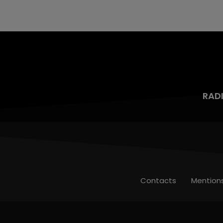
mois d'un liquide inflammable.
RAD
Contacts
Mention