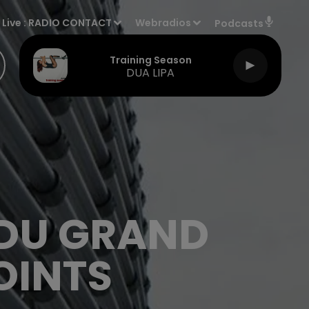
Live :
RADIO CONTACT
Webradios
Podcasts
Training Season
DUA LIPA
 DU GRAND
OINTS