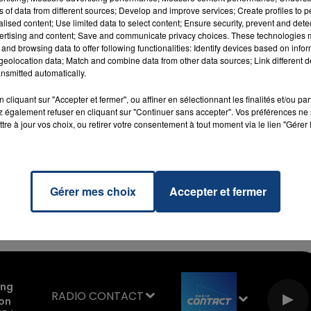
ain et Henri Ségard ont lieu… En novembre 2016, c’est
ns of data from different sources; Develop and improve services; Create profiles to 
ossible). Bref, ça sent le roussi.
alised content; Use limited data to select content; Ensure security, prevent and detect
ertising and content; Save and communicate privacy choices. These technologies
acé en garde à vue...puis mis en
and browsing data to offer following functionalities: Identify devices based on infor
eolocation data; Match and combine data from other data sources; Link different de
nsmitted automatically.
7h00 - 11h00
cliquant sur "Accepter et fermer", ou affiner en sélectionnant les finalités et/ou pa
La Team de l'été
 que l’affaire est grave. Pour mettre quelqu’un au trou 48
 également refuser en cliquant sur "Continuer sans accepter". Vos préférences ne 
e les faits qui lui sont reprochés soient passibles de plus
tre à jour vos choix, ou retirer votre consentement à tout moment via le lien "Gérer 
e la MEL qui est concerné par l’enquête. Henri Ségard, Jean
t aussi entendus par la police judiciaire. Mercredi soir, to
Gérer mes choix
Accepter et fermer
book
ing
RADIO CONTACT
on