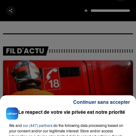
FIL D'ACTU
Continuer sans accepter
23 juillet 2026
Le respect de votre vie privée est notre priorité
INCENDIE MORTEL À LENS : UNE FEMME ET
SON BÉBÉ ENTRE LA VIE ET LA...
We and
our (447) partners
do the following data processing based on
Un homme s'est immolé par le feu après avoir
your consent and/or our legitimate interest: Store and/or access