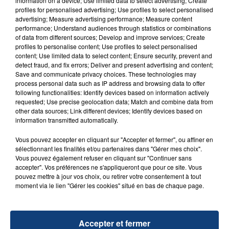
information on a device; Use limited data to select advertising; Create
aspergé sa compagne et leur bébé de trois mois
profiles for personalised advertising; Use profiles to select personalised
d'un liquide inflammable.
advertising; Measure advertising performance; Measure content
performance; Understand audiences through statistics or combinations
of data from different sources; Develop and improve services; Create
profiles to personalise content; Use profiles to select personalised
content; Use limited data to select content; Ensure security, prevent and
detect fraud, and fix errors; Deliver and present advertising and content;
Save and communicate privacy choices. These technologies may
process personal data such as IP address and browsing data to offer
20 juillet 2026
UNE ADOLESCENTE DEVANT SE FAIRE
following functionalities: Identify devices based on information actively
requested; Use precise geolocation data; Match and combine data from
OPÉRER DE LA CHEVILLE RESSORT DE LA...
other data sources; Link different devices; Identify devices based on
La famille a porté plainte contre la clinique qui a
information transmitted automatically.
reconnu sa responsabilité et présenté ses
Vous pouvez accepter en cliquant sur "Accepter et fermer", ou affiner en
excuses.
TITRES DIFFUSÉS
sélectionnant les finalités et/ou partenaires dans "Gérer mes choix".
Vous pouvez également refuser en cliquant sur "Continuer sans
accepter". Vos préférences ne s'appliqueront que pour ce site. Vous
pouvez mettre à jour vos choix, ou retirer votre consentement à tout
7h28
7h28
7h24
7h24
moment via le lien "Gérer les cookies" situé en bas de chaque page.
Accepter et fermer