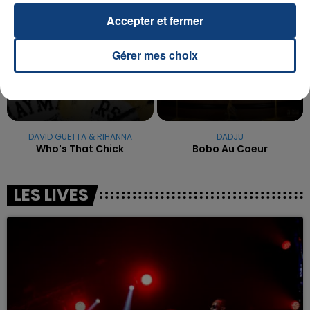
Accepter et fermer
Gérer mes choix
DAVID GUETTA & RIHANNA
DADJU
Who's That Chick
Bobo Au Coeur
LES LIVES