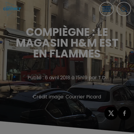
COMPIÈGNE : LE
MAGASIN H&M EST
EN FLAMMES
Publié : 6 avril 2018 à 15h19 par T.D.
Crédit image:
Courrier Picard