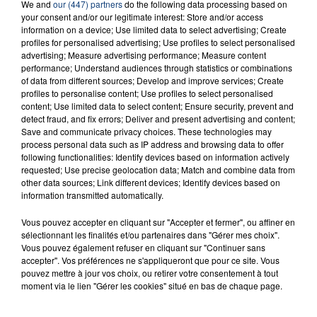
We and
our (447) partners
do the following data processing based on
INCENDIE MORTEL À LENS : UNE FEMME ET
your consent and/or our legitimate interest: Store and/or access
SON BÉBÉ ENTRE LA VIE ET LA...
information on a device; Use limited data to select advertising; Create
profiles for personalised advertising; Use profiles to select personalised
Un homme s'est immolé par le feu après avoir
advertising; Measure advertising performance; Measure content
aspergé sa compagne et leur bébé de trois mois
performance; Understand audiences through statistics or combinations
d'un liquide inflammable.
of data from different sources; Develop and improve services; Create
profiles to personalise content; Use profiles to select personalised
content; Use limited data to select content; Ensure security, prevent and
detect fraud, and fix errors; Deliver and present advertising and content;
Save and communicate privacy choices. These technologies may
process personal data such as IP address and browsing data to offer
following functionalities: Identify devices based on information actively
requested; Use precise geolocation data; Match and combine data from
20 juillet 2026
other data sources; Link different devices; Identify devices based on
UNE ADOLESCENTE DEVANT SE FAIRE
information transmitted automatically.
OPÉRER DE LA CHEVILLE RESSORT DE LA...
La famille a porté plainte contre la clinique qui a
Vous pouvez accepter en cliquant sur "Accepter et fermer", ou affiner en
sélectionnant les finalités et/ou partenaires dans "Gérer mes choix".
reconnu sa responsabilité et présenté ses
Vous pouvez également refuser en cliquant sur "Continuer sans
excuses.
accepter". Vos préférences ne s'appliqueront que pour ce site. Vous
TITRES DIFFUSÉS
pouvez mettre à jour vos choix, ou retirer votre consentement à tout
moment via le lien "Gérer les cookies" situé en bas de chaque page.
1h14
1h14
1h10
1h10