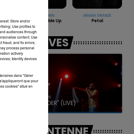
CHRIS BROWN
ARIANA GRANDE
Don't Wake Me Up
Petal
7h00 - 11h00
erest: Store and/or
LA TEAM DE L'ÉTÉ
tising; Use profiles to
tand audiences through
personalise content; Use
LES LIVES
 fraud, and fix errors;
 may process personal
mation actively
vices; Identify devices
rtenaires dans "Gérer
s'appliqueront que pour
les cookies" situé en
31 janvier 2025
GIMS "SPIDER" (LIVE)
A L'ANTENNE