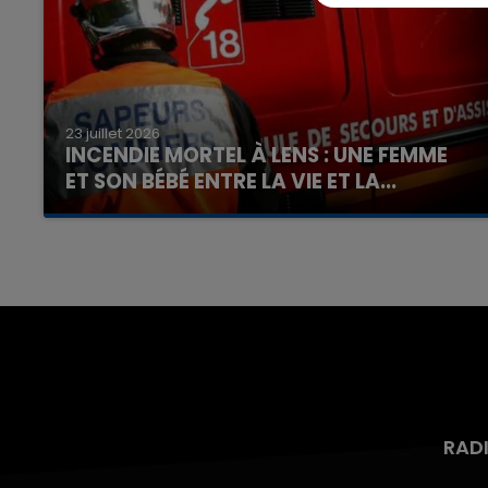
23 juillet 2026
INCENDIE MORTEL À LENS : UNE FEMME
ET SON BÉBÉ ENTRE LA VIE ET LA...
Un homme s'est immolé par le feu après avoir
aspergé sa compagne et leur bébé de trois
mois d'un liquide inflammable.
RAD