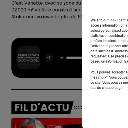
C’est Venette, avec sa zone du Bois-de-Plaisance, qu
72.000 m² va être construit sur un terrain de 17,5 he
Stokomani va investir plus de 50 millions d'euros da
We and
our (447) partn
access information on a 
select personalised ad
statistics or combinatio
profiles to select person
Deliver and present adv
data such as IP address 
Don't W
requested; Use precise g
Up
based on information tra
CHRIS 
Vous pouvez accepter en 
mes choix". Vous pouvez
ce site. Vous pouvez met
bas de chaque page.
FIL D'ACTU