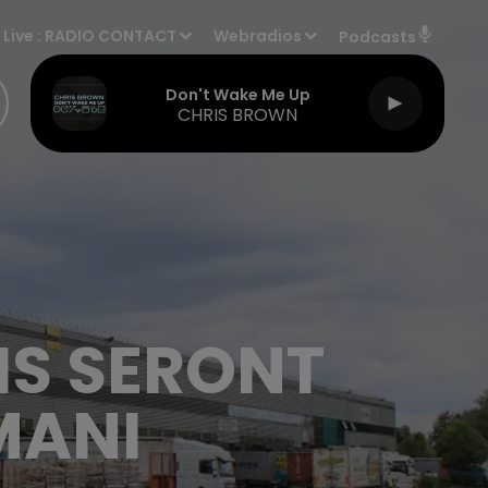
Live :
RADIO CONTACT
Webradios
Podcasts
Don't Wake Me Up
CHRIS BROWN
IS SERONT
MANI