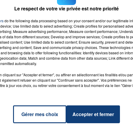
i a été choisie par l'entreprise. Un bâtiment de quelque
Le respect de votre vie privée est notre priorité
ctares.
ns ce grand projet.
ers
do the following data processing based on your consent and/or our legitimate int
device; Use limited data to select advertising; Create profiles for personalised adver
vertising; Measure advertising performance; Measure content performance; Unders
ns of data from different sources; Develop and improve services; Create profiles to 
alised content; Use limited data to select content; Ensure security, prevent and detect
ertising and content; Save and communicate privacy choices. These technologies
and browsing data to offer following functionalities: Identify devices based on infor
ake Me
RADIO CONTACT
eolocation data; Match and combine data from other data sources; Link different de
nsmitted automatically.
BROWN
cliquant sur "Accepter et fermer", ou affiner en sélectionnant les finalités et/ou pa
 également refuser en cliquant sur "Continuer sans accepter". Vos préférences ne 
tre à jour vos choix, ou retirer votre consentement à tout moment via le lien "Gérer 
Gérer mes choix
Accepter et fermer