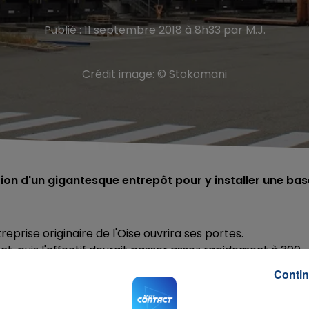
Publié : 11 septembre 2018 à 8h33 par M.J.
Crédit image:
© Stokomani
on d'un gigantesque entrepôt pour y installer une bas
reprise originaire de l'Oise ouvrira ses portes.
, puis l'effectif devrait passer assez rapidement à 300.
Contin
firmé la création d’une future base arrière pour ce grou
llant les perspectives d'embauches.