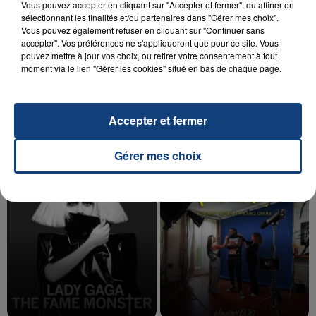
Vous pouvez accepter en cliquant sur "Accepter et fermer", ou affiner en
sélectionnant les finalités et/ou partenaires dans "Gérer mes choix".
Vous pouvez également refuser en cliquant sur "Continuer sans
accepter". Vos préférences ne s'appliqueront que pour ce site. Vous
pouvez mettre à jour vos choix, ou retirer votre consentement à tout
20 juillet 2026
UNE ADOLESCENTE DEVANT SE FAIRE
moment via le lien "Gérer les cookies" situé en bas de chaque page.
OPÉRER DE LA CHEVILLE RESSORT DE LA...
La famille a porté plainte contre la clinique qui a
Accepter et fermer
reconnu sa responsabilité et présenté ses
excuses.
TITRES DIFFUSÉS
Gérer mes choix
16h29
16h29
16h27
16h27