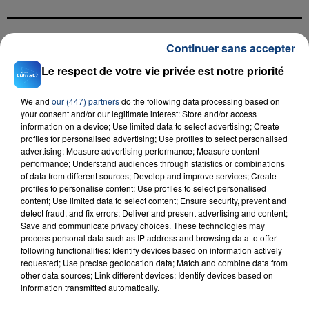
Continuer sans accepter
FIL D'ACTU
Le respect de votre vie privée est notre priorité
We and
our (447) partners
do the following data processing based on
your consent and/or our legitimate interest: Store and/or access
information on a device; Use limited data to select advertising; Create
profiles for personalised advertising; Use profiles to select personalised
advertising; Measure advertising performance; Measure content
performance; Understand audiences through statistics or combinations
of data from different sources; Develop and improve services; Create
profiles to personalise content; Use profiles to select personalised
23 juillet 2026
content; Use limited data to select content; Ensure security, prevent and
INCENDIE MORTEL À LENS : UNE FEMME ET
detect fraud, and fix errors; Deliver and present advertising and content;
SON BÉBÉ ENTRE LA VIE ET LA...
Save and communicate privacy choices. These technologies may
Un homme s'est immolé par le feu après avoir
process personal data such as IP address and browsing data to offer
following functionalities: Identify devices based on information actively
aspergé sa compagne et leur bébé de trois mois
requested; Use precise geolocation data; Match and combine data from
d'un liquide inflammable.
other data sources; Link different devices; Identify devices based on
information transmitted automatically.