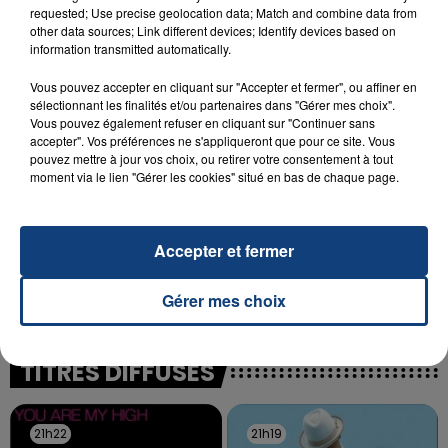
INCENDIE MORTEL À LENS : UNE FEMME ET
requested; Use precise geolocation data; Match and combine data from
SON BÉBÉ ENTRE LA VIE ET LA...
other data sources; Link different devices; Identify devices based on
information transmitted automatically.
Un homme s'est immolé par le feu après avoir
aspergé sa compagne et leur bébé de trois mois
Vous pouvez accepter en cliquant sur "Accepter et fermer", ou affiner en
d'un liquide inflammable.
sélectionnant les finalités et/ou partenaires dans "Gérer mes choix".
Vous pouvez également refuser en cliquant sur "Continuer sans
accepter". Vos préférences ne s'appliqueront que pour ce site. Vous
pouvez mettre à jour vos choix, ou retirer votre consentement à tout
moment via le lien "Gérer les cookies" situé en bas de chaque page.
20 juillet 2026
Accepter et fermer
UNE ADOLESCENTE DEVANT SE FAIRE
OPÉRER DE LA CHEVILLE RESSORT DE LA...
Gérer mes choix
La famille a porté plainte contre la clinique qui a
reconnu sa responsabilité et présenté ses
excuses.
TITRES DIFFUSÉS
21h22
21h22
21h19
21h19