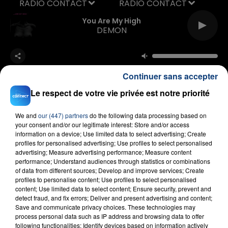
RADIO CONTACT
You Are My High
DEMON
Continuer sans accepter
Le respect de votre vie privée est notre priorité
We and
our (447) partners
do the following data processing based on
FIL D'ACTU
your consent and/or our legitimate interest: Store and/or access
information on a device; Use limited data to select advertising; Create
profiles for personalised advertising; Use profiles to select personalised
advertising; Measure advertising performance; Measure content
performance; Understand audiences through statistics or combinations
of data from different sources; Develop and improve services; Create
profiles to personalise content; Use profiles to select personalised
content; Use limited data to select content; Ensure security, prevent and
detect fraud, and fix errors; Deliver and present advertising and content;
Save and communicate privacy choices. These technologies may
process personal data such as IP address and browsing data to offer
23 juillet 2026
following functionalities: Identify devices based on information actively