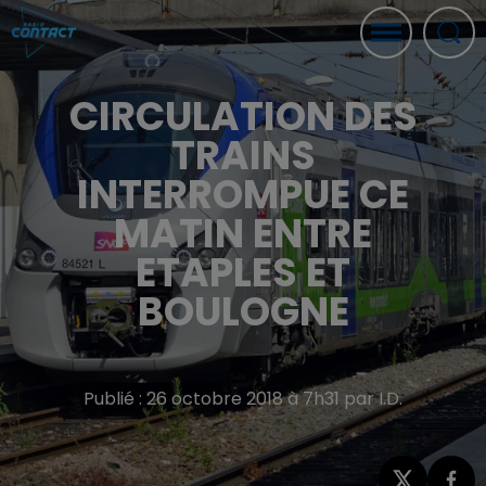
CIRCULATION DES
TRAINS
INTERROMPUE CE
MATIN ENTRE
ETAPLES ET
BOULOGNE
Publié : 26 octobre 2018 à 7h31 par I.D.