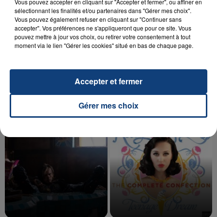
Vous pouvez accepter en cliquant sur "Accepter et fermer", ou affiner en
sélectionnant les finalités et/ou partenaires dans "Gérer mes choix".
Vous pouvez également refuser en cliquant sur "Continuer sans
accepter". Vos préférences ne s'appliqueront que pour ce site. Vous
20 juillet 2026
pouvez mettre à jour vos choix, ou retirer votre consentement à tout
UNE ADOLESCENTE DEVANT SE FAIRE
moment via le lien "Gérer les cookies" situé en bas de chaque page.
OPÉRER DE LA CHEVILLE RESSORT DE LA...
La famille a porté plainte contre la clinique qui a
reconnu sa responsabilité et présenté ses
Accepter et fermer
excuses.
TITRES DIFFUSÉS
Gérer mes choix
14h30
14h30
14h27
14h27