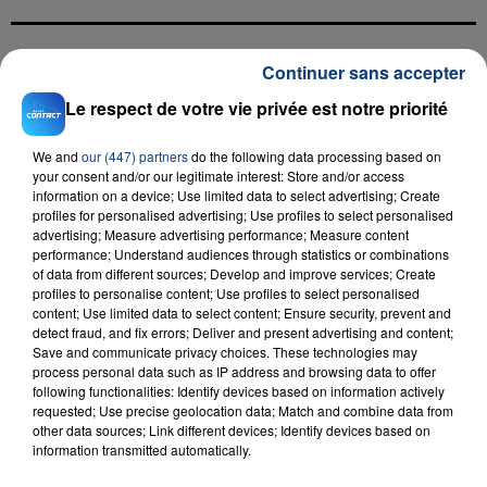
Continuer sans accepter
FIL D'ACTU
Le respect de votre vie privée est notre priorité
We and
our (447) partners
do the following data processing based on
your consent and/or our legitimate interest: Store and/or access
information on a device; Use limited data to select advertising; Create
profiles for personalised advertising; Use profiles to select personalised
advertising; Measure advertising performance; Measure content
performance; Understand audiences through statistics or combinations
of data from different sources; Develop and improve services; Create
profiles to personalise content; Use profiles to select personalised
23 juillet 2026
INCENDIE MORTEL À LENS : UNE FEMME ET
content; Use limited data to select content; Ensure security, prevent and
detect fraud, and fix errors; Deliver and present advertising and content;
SON BÉBÉ ENTRE LA VIE ET LA...
Save and communicate privacy choices. These technologies may
Un homme s'est immolé par le feu après avoir
process personal data such as IP address and browsing data to offer
following functionalities: Identify devices based on information actively
aspergé sa compagne et leur bébé de trois mois
requested; Use precise geolocation data; Match and combine data from
d'un liquide inflammable.
other data sources; Link different devices; Identify devices based on
information transmitted automatically.