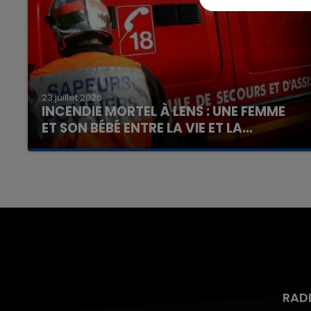
23 juillet 2026
INCENDIE MORTEL À LENS : UNE FEMME
ET SON BÉBÉ ENTRE LA VIE ET LA...
Un homme s'est immolé par le feu après avoir
aspergé sa compagne et leur bébé de trois
mois d'un liquide inflammable.
RAD