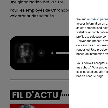
une globalisation par la suite.
Pour les employés de Chronopost, la direction affir
volontariat des salariés.
We and
our (447) partn
access information on a 
select personalised ad
statistics or combinatio
profiles to select person
Deliver and present adv
Hate Th
data such as IP address 
Made Yo
requested; Use precise g
based on information tra
Me
ARIA
GRAN
Vous pouvez accepter en 
mes choix". Vous pouvez
ce site. Vous pouvez met
bas de chaque page.
FIL D'ACTU