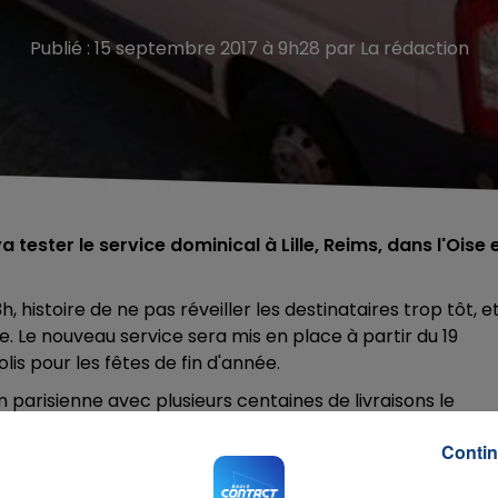
Publié : 15 septembre 2017 à 9h28 par La rédaction
a tester le service dominical à Lille, Reims, dans l'Oise 
 histoire de ne pas réveiller les destinataires trop tôt, e
. Le nouveau service sera mis en place à partir du 19
is pour les fêtes de fin d'année.
n parisienne avec plusieurs centaines de livraisons le
 CDiscount. Dans un premier temps, la livraison dominica
Contin
 Lille, Reims, et la région parisienne. D'après la direction
0 codes postaux, soit 50% de la population française, ava