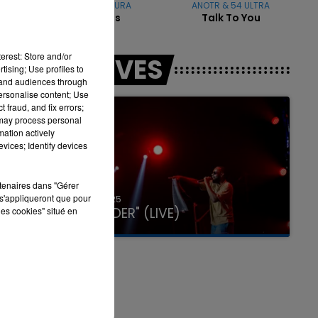
AYA NAKAMURA
ANOTR & 54 ULTRA
Copines
Talk To You
erest: Store and/or
LES LIVES
tising; Use profiles to
tand audiences through
personalise content; Use
 fraud, and fix errors;
 may process personal
mation actively
vices; Identify devices
rtenaires dans "Gérer
s'appliqueront que pour
31 janvier 2025
GIMS "SPIDER" (LIVE)
les cookies" situé en