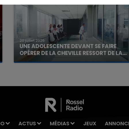
20 juillet 2026
UNE ADOLESCENTE DEVANT SE FAIRE
OPÉRER DE LA CHEVILLE RESSORT DE LA...
La famille a porté plainte contre la clinique qui a
reconnu sa responsabilité et présenté ses
excuses.
IO
ACTUS
MÉDIAS
JEUX
ANNONC