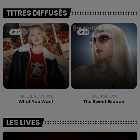
reconnu sa responsabilité et présenté ses
excuses.
TITRES DIFFUSÉS
5h07
5h07
5h03
5h03
ANGELE & JUSTICE
GWEN STEFANI
What You Want
The Sweet Escape
LES LIVES