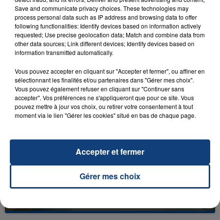
Save and communicate privacy choices. These technologies may
process personal data such as IP address and browsing data to offer
following functionalities: Identify devices based on information actively
requested; Use precise geolocation data; Match and combine data from
other data sources; Link different devices; Identify devices based on
23 juillet 2026
information transmitted automatically.
INCENDIE MORTEL À LENS : UNE FEMME ET
Vous pouvez accepter en cliquant sur "Accepter et fermer", ou affiner en
SON BÉBÉ ENTRE LA VIE ET LA...
sélectionnant les finalités et/ou partenaires dans "Gérer mes choix".
Un homme s'est immolé par le feu après avoir
Vous pouvez également refuser en cliquant sur "Continuer sans
aspergé sa compagne et leur bébé de trois mois
accepter". Vos préférences ne s'appliqueront que pour ce site. Vous
pouvez mettre à jour vos choix, ou retirer votre consentement à tout
d'un liquide inflammable.
moment via le lien "Gérer les cookies" situé en bas de chaque page.
Accepter et fermer
20 juillet 2026
Gérer mes choix
UNE ADOLESCENTE DEVANT SE FAIRE
OPÉRER DE LA CHEVILLE RESSORT DE LA...
La famille a porté plainte contre la clinique qui a