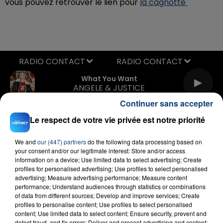
vous pouvez retrouver le lien pour
la cagnotte
RADIO CONTACT
What You Want
ANGELE & JUSTICE
Continuer sans accepter
Le respect de votre vie privée est notre priorité
We and
our (447) partners
do the following data processing based on
your consent and/or our legitimate interest: Store and/or access
information on a device; Use limited data to select advertising; Create
profiles for personalised advertising; Use profiles to select personalised
FIL D'ACTU
advertising; Measure advertising performance; Measure content
performance; Understand audiences through statistics or combinations
of data from different sources; Develop and improve services; Create
profiles to personalise content; Use profiles to select personalised
content; Use limited data to select content; Ensure security, prevent and
detect fraud, and fix errors; Deliver and present advertising and content;