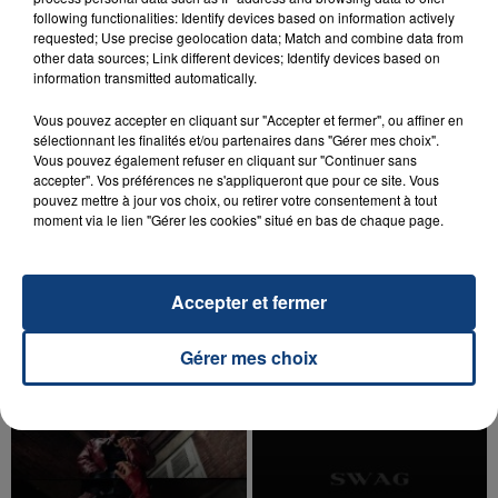
aspergé sa compagne et leur bébé de trois mois
following functionalities: Identify devices based on information actively
d'un liquide inflammable.
requested; Use precise geolocation data; Match and combine data from
other data sources; Link different devices; Identify devices based on
information transmitted automatically.
Vous pouvez accepter en cliquant sur "Accepter et fermer", ou affiner en
sélectionnant les finalités et/ou partenaires dans "Gérer mes choix".
Vous pouvez également refuser en cliquant sur "Continuer sans
20 juillet 2026
accepter". Vos préférences ne s'appliqueront que pour ce site. Vous
UNE ADOLESCENTE DEVANT SE FAIRE
pouvez mettre à jour vos choix, ou retirer votre consentement à tout
moment via le lien "Gérer les cookies" situé en bas de chaque page.
OPÉRER DE LA CHEVILLE RESSORT DE LA...
La famille a porté plainte contre la clinique qui a
reconnu sa responsabilité et présenté ses
Accepter et fermer
excuses.
TITRES DIFFUSÉS
Gérer mes choix
8h31
8h31
8h28
8h28