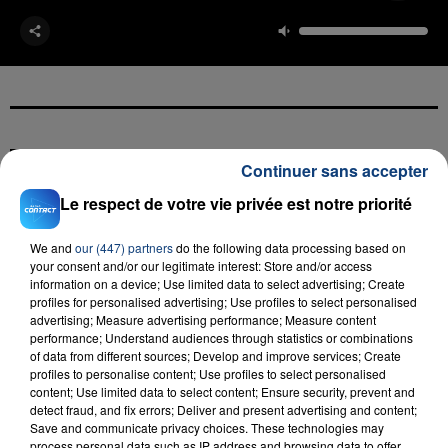
FIL D'ACTU
Continuer sans accepter
Le respect de votre vie privée est notre priorité
We and
our (447) partners
do the following data processing based on
your consent and/or our legitimate interest: Store and/or access
information on a device; Use limited data to select advertising; Create
profiles for personalised advertising; Use profiles to select personalised
advertising; Measure advertising performance; Measure content
performance; Understand audiences through statistics or combinations
of data from different sources; Develop and improve services; Create
23 juillet 2026
INCENDIE MORTEL À LENS : UNE FEMME ET
profiles to personalise content; Use profiles to select personalised
content; Use limited data to select content; Ensure security, prevent and
SON BÉBÉ ENTRE LA VIE ET LA...
detect fraud, and fix errors; Deliver and present advertising and content;
Un homme s'est immolé par le feu après avoir
Save and communicate privacy choices. These technologies may
process personal data such as IP address and browsing data to offer