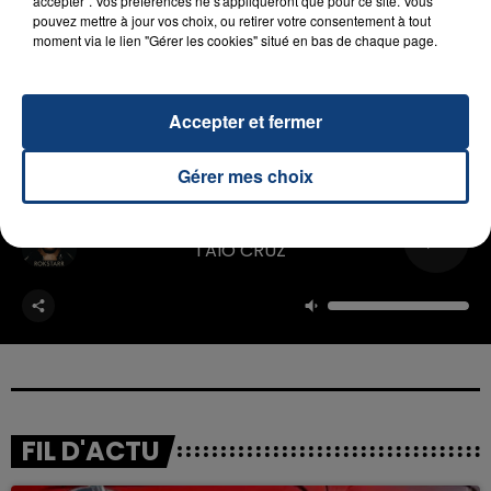
accepter". Vos préférences ne s'appliqueront que pour ce site. Vous
pouvez mettre à jour vos choix, ou retirer votre consentement à tout
Infos & résa au 03.24.32.53.70.
moment via le lien "Gérer les cookies" situé en bas de chaque page.
Accepter et fermer
Gérer mes choix
RADIO CONTACT
Dynamite
TAIO CRUZ
FIL D'ACTU