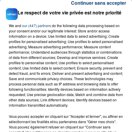
rapidement au public.
Continuer sans accepter
Le respect de votre vie privée est notre priorité
We and
our (447) partners
do the following data processing based on
your consent and/or our legitimate interest: Store and/or access
information on a device; Use limited data to select advertising; Create
Organisé par :
profiles for personalised advertising; Use profiles to select personalised
advertising; Measure advertising performance; Measure content
performance; Understand audiences through statistics or combinations
of data from different sources; Develop and improve services; Create
· Association Dynamik DeeJay > Association
profiles to personalise content; Use profiles to select personalised
ardennaise, organisatrice d'événement autour
content; Use limited data to select content; Ensure security, prevent and
detect fraud, and fix errors; Deliver and present advertising and content;
de la musique électronique.
Save and communicate privacy choices. These technologies may
process personal data such as IP address and browsing data to offer
following functionalities: Identify devices based on information actively
· Association Arden'Plug > Association ardennaise
requested; Use precise geolocation data; Match and combine data from
other data sources; Link different devices; Identify devices based on
qui a pour but de promouvoir les « énergies
information transmitted automatically.
positives » du département ardennais (Art,
Culture, Evènements) et créatrice du magazine
Vous pouvez accepter en cliquant sur "Accepter et fermer", ou affiner en
sélectionnant les finalités et/ou partenaires dans "Gérer mes choix".
gratuit Deklic et de soirées événementielles
Vous pouvez également refuser en cliquant sur "Continuer sans