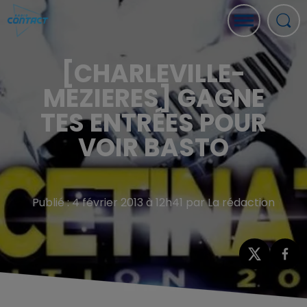
[CHARLEVILLE-
MEZIERES] GAGNE
TES ENTRÉES POUR
VOIR BASTO
Publié : 4 février 2013 à 12h41 par La rédaction