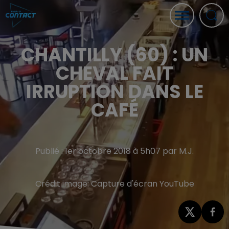
CHANTILLY (60) : UN
CHEVAL FAIT
IRRUPTION DANS LE
CAFÉ
Publié : 1er octobre 2018 à 5h07 par M.J.
Crédit image:
Capture d'écran YouTube