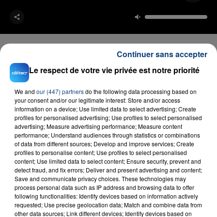
Continuer sans accepter
Le respect de votre vie privée est notre priorité
FIL D'ACTU
We and
our (447) partners
do the following data processing based on
your consent and/or our legitimate interest: Store and/or access
information on a device; Use limited data to select advertising; Create
profiles for personalised advertising; Use profiles to select personalised
advertising; Measure advertising performance; Measure content
performance; Understand audiences through statistics or combinations
of data from different sources; Develop and improve services; Create
profiles to personalise content; Use profiles to select personalised
content; Use limited data to select content; Ensure security, prevent and
detect fraud, and fix errors; Deliver and present advertising and content;
23 juillet 2026
Save and communicate privacy choices. These technologies may
INCENDIE MORTEL À LENS : UNE FEMME ET
process personal data such as IP address and browsing data to offer
SON BÉBÉ ENTRE LA VIE ET LA...
following functionalities: Identify devices based on information actively
requested; Use precise geolocation data; Match and combine data from
Un homme s'est immolé par le feu après avoir
other data sources; Link different devices; Identify devices based on