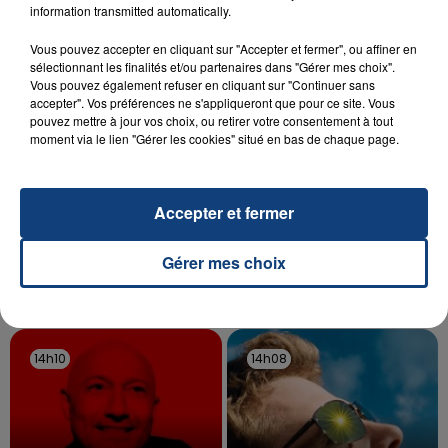
aspergé sa compagne et leur bébé de trois mois
information transmitted automatically.
d'un liquide inflammable.
Vous pouvez accepter en cliquant sur "Accepter et fermer", ou affiner en
sélectionnant les finalités et/ou partenaires dans "Gérer mes choix".
Vous pouvez également refuser en cliquant sur "Continuer sans
accepter". Vos préférences ne s'appliqueront que pour ce site. Vous
pouvez mettre à jour vos choix, ou retirer votre consentement à tout
moment via le lien "Gérer les cookies" situé en bas de chaque page.
20 juillet 2026
UNE ADOLESCENTE DEVANT SE FAIRE
OPÉRER DE LA CHEVILLE RESSORT DE LA...
Accepter et fermer
La famille a porté plainte contre la clinique qui a
reconnu sa responsabilité et présenté ses
Gérer mes choix
excuses.
TITRES DIFFUSÉS
14h10
14h10
14h08
14h08