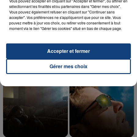
Vous pouvez accepter en cliquant sur "Accepter et fermer", ou affiner en
sélectionnant les finalités et/ou partenaires dans "Gérer mes choix".
Vous pouvez également refuser en cliquant sur "Continuer sans
accepter". Vos préférences ne s'appliqueront que pour ce site. Vous
20 juillet 2026
pouvez mettre à jour vos choix, ou retirer votre consentement à tout
UNE ADOLESCENTE DEVANT SE FAIRE
moment via le lien "Gérer les cookies" situé en bas de chaque page.
OPÉRER DE LA CHEVILLE RESSORT DE LA...
La famille a porté plainte contre la clinique qui a
reconnu sa responsabilité et présenté ses
Accepter et fermer
excuses.
TITRES DIFFUSÉS
Gérer mes choix
15h10
15h10
15h08
15h08