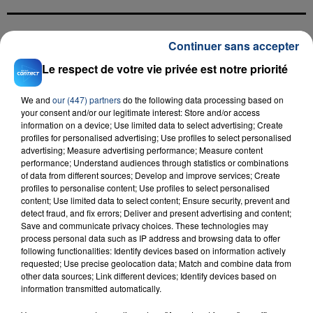
Continuer sans accepter
FIL D'ACTU
Le respect de votre vie privée est notre priorité
We and
our (447) partners
do the following data processing based on
your consent and/or our legitimate interest: Store and/or access
information on a device; Use limited data to select advertising; Create
profiles for personalised advertising; Use profiles to select personalised
advertising; Measure advertising performance; Measure content
performance; Understand audiences through statistics or combinations
of data from different sources; Develop and improve services; Create
profiles to personalise content; Use profiles to select personalised
23 juillet 2026
INCENDIE MORTEL À LENS : UNE FEMME ET
content; Use limited data to select content; Ensure security, prevent and
detect fraud, and fix errors; Deliver and present advertising and content;
SON BÉBÉ ENTRE LA VIE ET LA...
Save and communicate privacy choices. These technologies may
Un homme s'est immolé par le feu après avoir
process personal data such as IP address and browsing data to offer
following functionalities: Identify devices based on information actively
aspergé sa compagne et leur bébé de trois mois
requested; Use precise geolocation data; Match and combine data from
d'un liquide inflammable.
other data sources; Link different devices; Identify devices based on
information transmitted automatically.