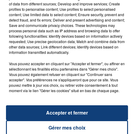
of data from different sources; Develop and improve services; Create
profiles to personalise content; Use profiles to select personalised
20 juillet 2026
content; Use limited data to select content; Ensure security, prevent and
UNE ADOLESCENTE DEVANT SE FAIRE
detect fraud, and fix errors; Deliver and present advertising and content;
OPÉRER DE LA CHEVILLE RESSORT DE LA...
Save and communicate privacy choices. These technologies may
process personal data such as IP address and browsing data to offer
La famille a porté plainte contre la clinique qui a
following functionalities: Identify devices based on information actively
reconnu sa responsabilité et présenté ses
requested; Use precise geolocation data; Match and combine data from
other data sources; Link different devices; Identify devices based on
excuses.
TITRES DIFFUSÉS
information transmitted automatically.
Vous pouvez accepter en cliquant sur "Accepter et fermer", ou affiner en
sélectionnant les finalités et/ou partenaires dans "Gérer mes choix".
1h45
1h45
1h41
1h41
Vous pouvez également refuser en cliquant sur "Continuer sans
accepter". Vos préférences ne s'appliqueront que pour ce site. Vous
pouvez mettre à jour vos choix, ou retirer votre consentement à tout
moment via le lien "Gérer les cookies" situé en bas de chaque page.
Accepter et fermer
Gérer mes choix
KAROL G
NAUGHTY BOY