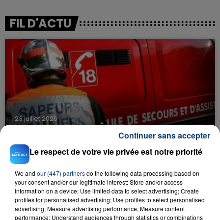
FIL D'ACTU
23 juillet 2026
INCENDIE MORTEL À LENS : UNE FEMME ET
Continuer sans accepter
SON BÉBÉ ENTRE LA VIE ET LA...
Le respect de votre vie privée est notre priorité
Un homme s'est immolé par le feu après avoir
aspergé sa compagne et leur bébé de trois mois
We and
our (447) partners
do the following data processing based on
d'un liquide inflammable.
your consent and/or our legitimate interest: Store and/or access
information on a device; Use limited data to select advertising; Create
profiles for personalised advertising; Use profiles to select personalised
advertising; Measure advertising performance; Measure content
performance; Understand audiences through statistics or combinations