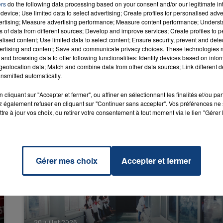
ers
do the following data processing based on your consent and/or our legitimate int
device; Use limited data to select advertising; Create profiles for personalised adver
vertising; Measure advertising performance; Measure content performance; Unders
onnait
ns of data from different sources; Develop and improve services; Create profiles to 
RADIO CONTACT
UPHA
alised content; Use limited data to select content; Ensure security, prevent and detect
16h00 - 20h00
AYNA
ertising and content; Save and communicate privacy choices. These technologies
LA TEAM DU WEEK-END
and browsing data to offer following functionalities: Identify devices based on infor
eolocation data; Match and combine data from other data sources; Link different de
nsmitted automatically.
cliquant sur "Accepter et fermer", ou affiner en sélectionnant les finalités et/ou pa
 également refuser en cliquant sur "Continuer sans accepter". Vos préférences ne 
tre à jour vos choix, ou retirer votre consentement à tout moment via le lien "Gérer 
Gérer mes choix
Accepter et fermer
20 juillet 2026