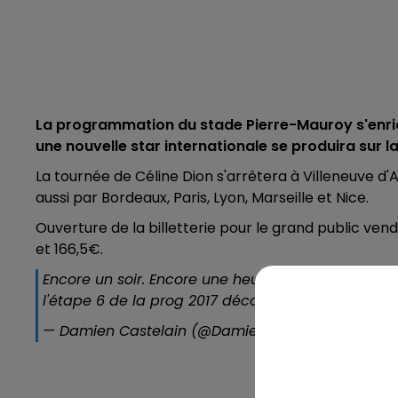
La programmation du stade Pierre-Mauroy s'enrich
une nouvelle star internationale se produira sur 
La tournée de Céline Dion s'arrêtera à Villeneuve d'
aussi par Bordeaux, Paris, Lyon, Marseille et Nice.
Ouverture de la billetterie pour le grand public vend
et 166,5€.
Encore un soir. Encore une heure. Encore une lar
l'étape 6 de la prog 2017 décoiffante!
pic.twitter.
— Damien Castelain (@DamienCastelain)
25 janv