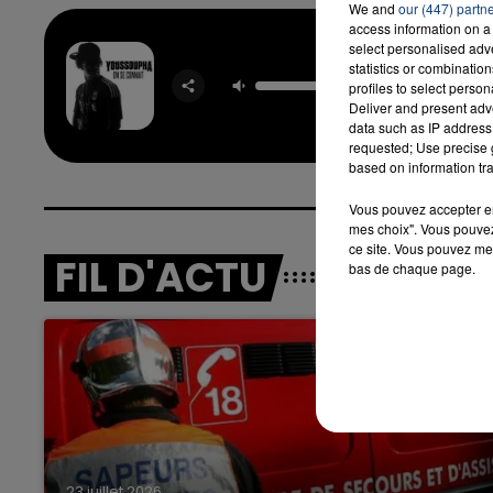
We and
our (447) partn
access information on a 
select personalised ad
On Se C
statistics or combinatio
YOUSSO
profiles to select person
7h00 - 12h00
FEAT. 
Deliver and present adv
LA TEAM DU WEEK-END
data such as IP address 
requested; Use precise g
based on information tra
Vous pouvez accepter en 
mes choix". Vous pouvez
ce site. Vous pouvez met
FIL D'ACTU
bas de chaque page.
23 juillet 2026