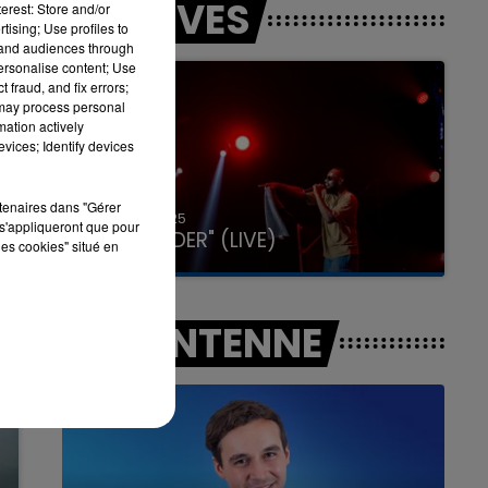
LES LIVES
erest: Store and/or
tising; Use profiles to
tand audiences through
personalise content; Use
 fraud, and fix errors;
7h00 - 12h00
 may process personal
LA TEAM DU WEEK-END
mation actively
vices; Identify devices
rtenaires dans "Gérer
31 janvier 2025
s'appliqueront que pour
GIMS "SPIDER" (LIVE)
les cookies" situé en
A L'ANTENNE