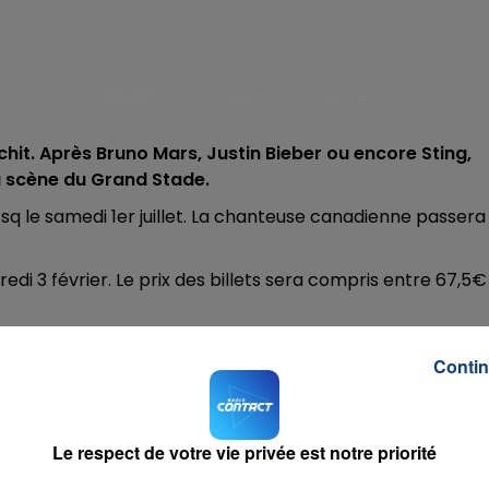
it. Après Bruno Mars, Justin Bieber ou encore Sting,
la scène du Grand Stade.
Asq le samedi 1er juillet. La chanteuse canadienne passera
redi 3 février. Le prix des billets sera compris entre 67,5€
me de bonheur...au
@StadePM
le 01/07.
@celinedion
pr
Contin
com/IySLIa2IZl
ier 2017
Le respect de votre vie privée est notre priorité