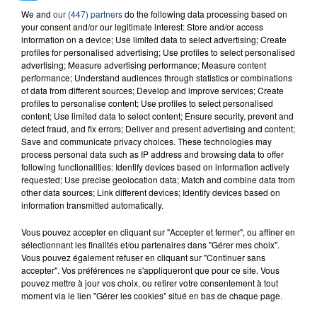
We and
our (447) partners
do the following data processing based on
23 juillet 2026
your consent and/or our legitimate interest: Store and/or access
INCENDIE MORTEL À LENS : UNE FEMME ET
information on a device; Use limited data to select advertising; Create
SON BÉBÉ ENTRE LA VIE ET LA...
profiles for personalised advertising; Use profiles to select personalised
Un homme s'est immolé par le feu après avoir
advertising; Measure advertising performance; Measure content
performance; Understand audiences through statistics or combinations
aspergé sa compagne et leur bébé de trois mois
of data from different sources; Develop and improve services; Create
d'un liquide inflammable.
profiles to personalise content; Use profiles to select personalised
content; Use limited data to select content; Ensure security, prevent and
detect fraud, and fix errors; Deliver and present advertising and content;
Save and communicate privacy choices. These technologies may
process personal data such as IP address and browsing data to offer
following functionalities: Identify devices based on information actively
requested; Use precise geolocation data; Match and combine data from
other data sources; Link different devices; Identify devices based on
20 juillet 2026
UNE ADOLESCENTE DEVANT SE FAIRE
information transmitted automatically.
OPÉRER DE LA CHEVILLE RESSORT DE LA...
Vous pouvez accepter en cliquant sur "Accepter et fermer", ou affiner en
La famille a porté plainte contre la clinique qui a
sélectionnant les finalités et/ou partenaires dans "Gérer mes choix".
Vous pouvez également refuser en cliquant sur "Continuer sans
reconnu sa responsabilité et présenté ses
accepter". Vos préférences ne s'appliqueront que pour ce site. Vous
excuses.
TITRES DIFFUSÉS
pouvez mettre à jour vos choix, ou retirer votre consentement à tout
moment via le lien "Gérer les cookies" situé en bas de chaque page.