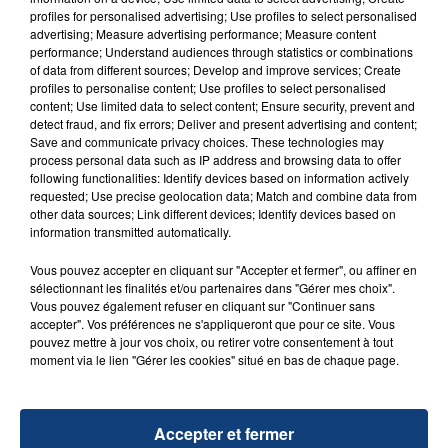
aspergé sa compagne et leur bébé de trois mois
profiles for personalised advertising; Use profiles to select personalised
d'un liquide inflammable.
advertising; Measure advertising performance; Measure content
performance; Understand audiences through statistics or combinations
of data from different sources; Develop and improve services; Create
profiles to personalise content; Use profiles to select personalised
content; Use limited data to select content; Ensure security, prevent and
detect fraud, and fix errors; Deliver and present advertising and content;
Save and communicate privacy choices. These technologies may
20 juillet 2026
process personal data such as IP address and browsing data to offer
UNE ADOLESCENTE DEVANT SE FAIRE
following functionalities: Identify devices based on information actively
requested; Use precise geolocation data; Match and combine data from
OPÉRER DE LA CHEVILLE RESSORT DE LA...
other data sources; Link different devices; Identify devices based on
La famille a porté plainte contre la clinique qui a
information transmitted automatically.
reconnu sa responsabilité et présenté ses
Vous pouvez accepter en cliquant sur "Accepter et fermer", ou affiner en
excuses.
TITRES DIFFUSÉS
sélectionnant les finalités et/ou partenaires dans "Gérer mes choix".
Vous pouvez également refuser en cliquant sur "Continuer sans
accepter". Vos préférences ne s'appliqueront que pour ce site. Vous
pouvez mettre à jour vos choix, ou retirer votre consentement à tout
9h06
9h06
9h03
9h03
moment via le lien "Gérer les cookies" situé en bas de chaque page.
Accepter et fermer