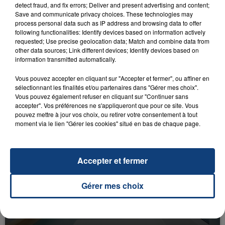
detect fraud, and fix errors; Deliver and present advertising and content;
Save and communicate privacy choices. These technologies may
process personal data such as IP address and browsing data to offer
following functionalities: Identify devices based on information actively
requested; Use precise geolocation data; Match and combine data from
other data sources; Link different devices; Identify devices based on
information transmitted automatically.
23 juillet 2026
INCENDIE MORTEL À LENS : UNE FEMME ET
Vous pouvez accepter en cliquant sur "Accepter et fermer", ou affiner en
SON BÉBÉ ENTRE LA VIE ET LA...
sélectionnant les finalités et/ou partenaires dans "Gérer mes choix".
Vous pouvez également refuser en cliquant sur "Continuer sans
Un homme s'est immolé par le feu après avoir
accepter". Vos préférences ne s'appliqueront que pour ce site. Vous
aspergé sa compagne et leur bébé de trois mois
pouvez mettre à jour vos choix, ou retirer votre consentement à tout
d'un liquide inflammable.
moment via le lien "Gérer les cookies" situé en bas de chaque page.
Accepter et fermer
Gérer mes choix
20 juillet 2026
UNE ADOLESCENTE DEVANT SE FAIRE
OPÉRER DE LA CHEVILLE RESSORT DE LA...
La famille a porté plainte contre la clinique qui a