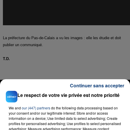
La préfecture du Pas-de-Calais a vu les images : elle les étudie et doit
publier un communiqué.
T.D.
Continuer sans accepter
RADIO CONTACT
Le respect de votre vie privée est notre priorité
Spa
GIMS & THEODORA
We and
our (447) partners
do the following data processing based on
your consent and/or our legitimate interest: Store and/or access
information on a device; Use limited data to select advertising; Create
profiles for personalised advertising; Use profiles to select personalised
advertising; Measure advertising performance; Measure content