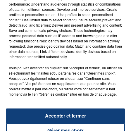
performance; Understand audiences through statistics or combinations
of data from different sources; Develop and improve services; Create
profiles to personalise content; Use profiles to select personalised
content; Use limited data to select content; Ensure security, prevent and
FIL D'ACTU
detect fraud, and fix errors; Deliver and present advertising and content;
Save and communicate privacy choices. These technologies may
process personal data such as IP address and browsing data to offer
following functionalities: Identify devices based on information actively
requested; Use precise geolocation data; Match and combine data from
other data sources; Link different devices; Identify devices based on
information transmitted automatically.
Vous pouvez accepter en cliquant sur "Accepter et fermer", ou affiner en
sélectionnant les finalités et/ou partenaires dans "Gérer mes choix".
Vous pouvez également refuser en cliquant sur "Continuer sans
23 juillet 2026
accepter". Vos préférences ne s'appliqueront que pour ce site. Vous
INCENDIE MORTEL À LENS : UNE FEMME ET
pouvez mettre à jour vos choix, ou retirer votre consentement à tout
SON BÉBÉ ENTRE LA VIE ET LA...
moment via le lien "Gérer les cookies" situé en bas de chaque page.
Un homme s'est immolé par le feu après avoir
aspergé sa compagne et leur bébé de trois mois
Accepter et fermer
d'un liquide inflammable.
Gérer mes choix