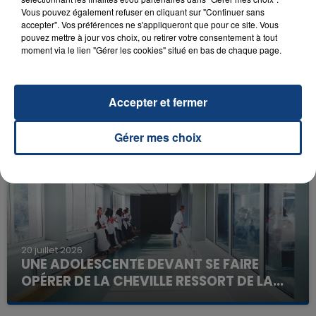
Vous pouvez également refuser en cliquant sur "Continuer sans
accepter". Vos préférences ne s'appliqueront que pour ce site. Vous
pouvez mettre à jour vos choix, ou retirer votre consentement à tout
moment via le lien "Gérer les cookies" situé en bas de chaque page.
23 juillet 2026
INCENDIE MORTEL À LENS : UNE FEMME ET
Accepter et fermer
SON BÉBÉ ENTRE LA VIE ET LA...
Un homme s'est immolé par le feu après avoir
Gérer mes choix
aspergé sa compagne et leur bébé de trois mois
d'un liquide inflammable.
20 juillet 2026
UNE ADOLESCENTE DEVANT SE FAIRE
OPÉRER DE LA CHEVILLE RESSORT DE LA...
La famille a porté plainte contre la clinique qui a
reconnu sa responsabilité et présenté ses