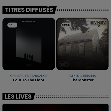
excuses.
TITRES DIFFUSÉS
6h00
6h00
5h56
5h56
OFENBACH & STARSAILOR
EMINEM & RIHANNA
Four To The Floor
The Monster
LES LIVES