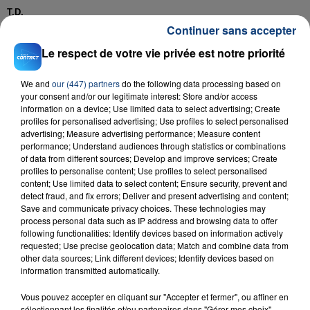
T.D.
Continuer sans accepter
Le respect de votre vie privée est notre priorité
RADIO CONTACT
We and
our (447) partners
do the following data processing based on
your consent and/or our legitimate interest: Store and/or access
Four To The Floor
information on a device; Use limited data to select advertising; Create
OFENBACH & STARSAILOR
profiles for personalised advertising; Use profiles to select personalised
advertising; Measure advertising performance; Measure content
performance; Understand audiences through statistics or combinations
of data from different sources; Develop and improve services; Create
profiles to personalise content; Use profiles to select personalised
content; Use limited data to select content; Ensure security, prevent and
detect fraud, and fix errors; Deliver and present advertising and content;
Save and communicate privacy choices. These technologies may
process personal data such as IP address and browsing data to offer
following functionalities: Identify devices based on information actively
FIL D'ACTU
requested; Use precise geolocation data; Match and combine data from
other data sources; Link different devices; Identify devices based on
information transmitted automatically.
Vous pouvez accepter en cliquant sur "Accepter et fermer", ou affiner en
sélectionnant les finalités et/ou partenaires dans "Gérer mes choix".