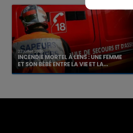
23 juillet 2026
INCENDIE MORTEL À LENS : UNE FEMME
ET SON BÉBÉ ENTRE LA VIE ET LA...
Un homme s'est immolé par le feu après avoir
aspergé sa compagne et leur bébé de trois
mois d'un liquide inflammable.