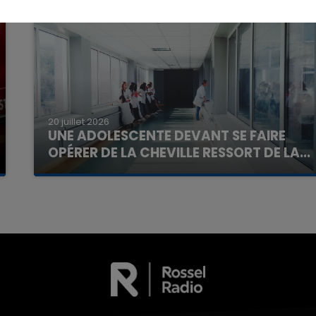
20 juillet 2026
UNE ADOLESCENTE DEVANT SE FAIRE
7h00 - 11h00
OPÉRER DE LA CHEVILLE RESSORT DE LA...
La Team de l'été
La famille a porté plainte contre la clinique qui a
reconnu sa responsabilité et présenté ses
excuses.