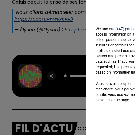
Calais depuis la prise de ses fonctions.
"Nous allons démanteler complètement, définiti
https://t.co/vHmzvxKPE9
We and
our (447) partn
— Élysée (@Elysee)
26 septembre 2016
access information on a 
select personalised ad
statistics or combinatio
profiles to select person
Deliver and present adv
data such as IP address 
Mi Ch
requested; Use precise g
DJ GO
based on information tra
JAS
DERUL
Vous pouvez accepter en 
MELO
mes choix". Vous pouvez
ce site. Vous pouvez met
bas de chaque page.
FIL D'ACTU