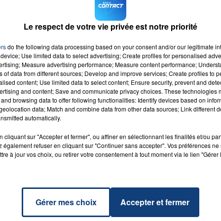
vement le campement de Calais"
@fhollande
Le respect de votre vie privée est notre priorité
ers
do the following data processing based on your consent and/or our legitimate int
device; Use limited data to select advertising; Create profiles for personalised adver
vertising; Measure advertising performance; Measure content performance; Unders
ns of data from different sources; Develop and improve services; Create profiles to 
alised content; Use limited data to select content; Ensure security, prevent and detect
ertising and content; Save and communicate privacy choices. These technologies
and browsing data to offer following functionalities: Identify devices based on infor
ico
eolocation data; Match and combine data from other data sources; Link different de
JA &
nsmitted automatically.
RADIO CONTACT
ON
O &
cliquant sur "Accepter et fermer", ou affiner en sélectionnant les finalités et/ou pa
DY
 également refuser en cliquant sur "Continuer sans accepter". Vos préférences ne 
tre à jour vos choix, ou retirer votre consentement à tout moment via le lien "Gérer 
Gérer mes choix
Accepter et fermer