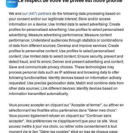
Le respect de votre vie privée est notre priorité
We and
our (447) partners
do the following data processing based on
your consent and/or our legitimate interest: Store and/or access
23 juillet 2026
information on a device; Use limited data to select advertising; Create
INCENDIE MORTEL À LENS : UNE FEMME ET
profiles for personalised advertising; Use profiles to select personalised
SON BÉBÉ ENTRE LA VIE ET LA...
advertising; Measure advertising performance; Measure content
performance; Understand audiences through statistics or combinations
Un homme s'est immolé par le feu après avoir
of data from different sources; Develop and improve services; Create
aspergé sa compagne et leur bébé de trois mois
profiles to personalise content; Use profiles to select personalised
d'un liquide inflammable.
content; Use limited data to select content; Ensure security, prevent and
detect fraud, and fix errors; Deliver and present advertising and content;
Save and communicate privacy choices. These technologies may
process personal data such as IP address and browsing data to offer
following functionalities: Identify devices based on information actively
requested; Use precise geolocation data; Match and combine data from
other data sources; Link different devices; Identify devices based on
information transmitted automatically.
20 juillet 2026
UNE ADOLESCENTE DEVANT SE FAIRE
Vous pouvez accepter en cliquant sur "Accepter et fermer", ou affiner en
OPÉRER DE LA CHEVILLE RESSORT DE LA...
sélectionnant les finalités et/ou partenaires dans "Gérer mes choix".
Vous pouvez également refuser en cliquant sur "Continuer sans
La famille a porté plainte contre la clinique qui a
accepter". Vos préférences ne s'appliqueront que pour ce site. Vous
reconnu sa responsabilité et présenté ses
pouvez mettre à jour vos choix, ou retirer votre consentement à tout
excuses.
moment via le lien "Gérer les cookies" situé en bas de chaque page.