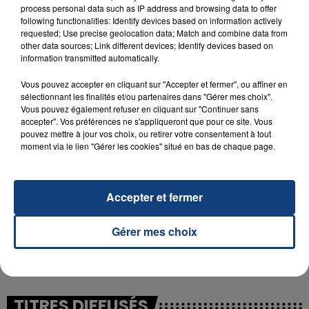
process personal data such as IP address and browsing data to offer
following functionalities: Identify devices based on information actively
requested; Use precise geolocation data; Match and combine data from
23 juillet 2026
other data sources; Link different devices; Identify devices based on
INCENDIE MORTEL À LENS : UNE FEMME ET
information transmitted automatically.
SON BÉBÉ ENTRE LA VIE ET LA...
Vous pouvez accepter en cliquant sur "Accepter et fermer", ou affiner en
Un homme s'est immolé par le feu après avoir
sélectionnant les finalités et/ou partenaires dans "Gérer mes choix".
aspergé sa compagne et leur bébé de trois mois
Vous pouvez également refuser en cliquant sur "Continuer sans
d'un liquide inflammable.
accepter". Vos préférences ne s'appliqueront que pour ce site. Vous
pouvez mettre à jour vos choix, ou retirer votre consentement à tout
moment via le lien "Gérer les cookies" situé en bas de chaque page.
Accepter et fermer
20 juillet 2026
UNE ADOLESCENTE DEVANT SE FAIRE
Gérer mes choix
OPÉRER DE LA CHEVILLE RESSORT DE LA...
La famille a porté plainte contre la clinique qui a
reconnu sa responsabilité et présenté ses
excuses.
TITRES DIFFUSÉS