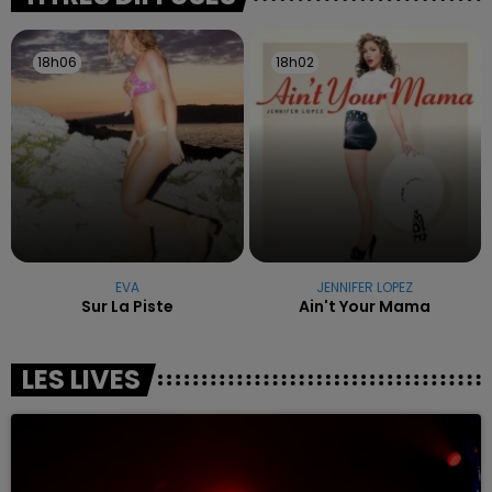
18h06
18h06
18h02
18h02
EVA
JENNIFER LOPEZ
Sur La Piste
Ain't Your Mama
LES LIVES