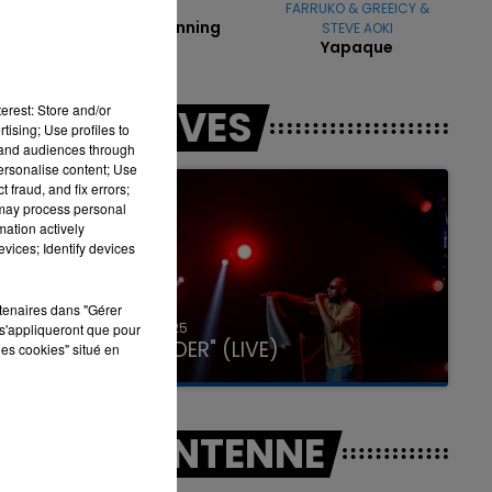
DJO
FARRUKO & GREEICY &
-il
End Of Beginning
STEVE AOKI
rti
Yapaque
1,5
 le
16h00 - 20h00
erest: Store and/or
LES LIVES
LA TEAM DU WEEK-END
tising; Use profiles to
tand audiences through
personalise content; Use
 fraud, and fix errors;
 may process personal
mation actively
vices; Identify devices
rtenaires dans "Gérer
31 janvier 2025
s'appliqueront que pour
GIMS "SPIDER" (LIVE)
les cookies" situé en
A L'ANTENNE