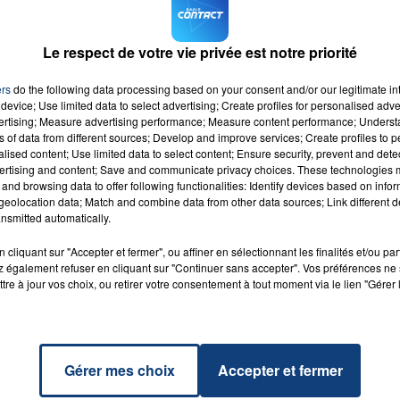
 cet événement sportif. « NOUS ALLONS AU SUPER BOWL » a-t
ellement avec son deuxième album « Unorthodox Jukebox », so
Le respect de votre vie privée est notre priorité
 of Heaven » et « Treasure », le disque s'est vendu à plus de 
ux morceaux se sont imposés dans le top 10. Rendez-vous donc
7h00 - 12h00
ers
do the following data processing based on your consent and/or our legitimate int
LA TEAM DU WEEK-END
ait mettre le feu !
device; Use limited data to select advertising; Create profiles for personalised adver
vertising; Measure advertising performance; Measure content performance; Unders
ns of data from different sources; Develop and improve services; Create profiles to 
alised content; Use limited data to select content; Ensure security, prevent and detect
ertising and content; Save and communicate privacy choices. These technologies
and browsing data to offer following functionalities: Identify devices based on infor
eolocation data; Match and combine data from other data sources; Link different de
Of
nsmitted automatically.
RADIO CONTACT
ning
O
cliquant sur "Accepter et fermer", ou affiner en sélectionnant les finalités et/ou pa
 également refuser en cliquant sur "Continuer sans accepter". Vos préférences ne 
tre à jour vos choix, ou retirer votre consentement à tout moment via le lien "Gérer 
Gérer mes choix
Accepter et fermer