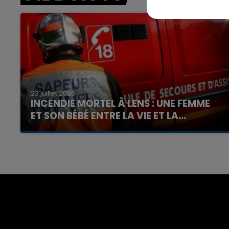
7h00 - 12h00
nd
La Team du Week-end
23 juillet 2026
INCENDIE MORTEL À LENS : UNE FEMME
ET SON BÉBÉ ENTRE LA VIE ET LA...
Un homme s'est immolé par le feu après avoir
aspergé sa compagne et leur bébé de trois
mois d'un liquide inflammable.