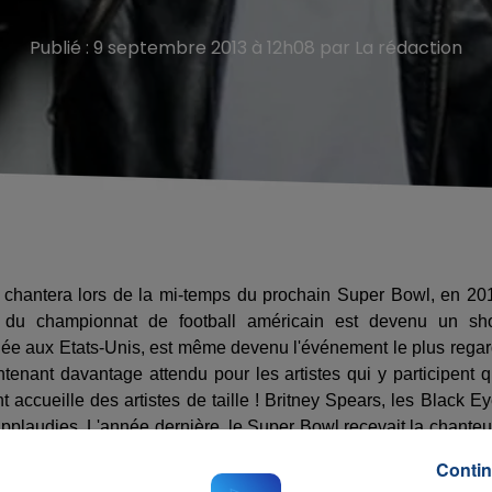
Publié : 9 septembre 2013 à 12h08 par La rédaction
rs chantera lors de la mi-temps du prochain Super Bowl, en 20
e du championnat de football américain est devenu un s
née aux Etats-Unis, est même devenu l'événement le plus rega
tenant davantage attendu pour les artistes qui y participent 
 accueille des artistes de taille ! Britney Spears, les Black E
plaudies. L'année dernière, le Super Bowl recevait la chante
Contin