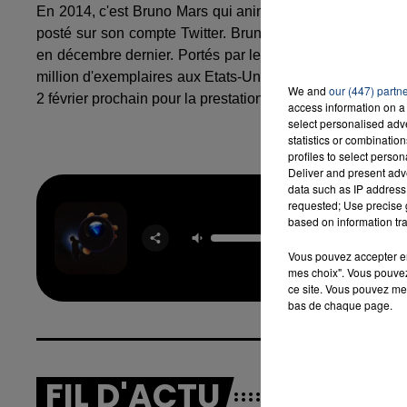
En 2014, c'est Bruno Mars qui animera la mi-temps de
posté sur son compte Twitter. Bruno Mars cartonne actu
en décembre dernier. Portés par les singles « Locked Out
million d'exemplaires aux Etats-Unis. En France, les de
16h00 - 20h00
We and
our (447) partn
LA TEAM DU WEEK-END
2 février prochain pour la prestation de Bruno Mars qui devr
access information on a 
select personalised ad
statistics or combinatio
profiles to select person
Deliver and present adv
data such as IP address 
requested; Use precise g
End 
based on information tra
Begin
DJ
Vous pouvez accepter en 
mes choix". Vous pouvez
ce site. Vous pouvez met
bas de chaque page.
FIL D'ACTU