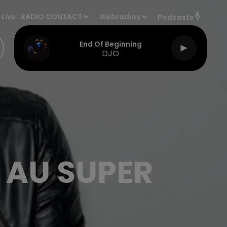
Live :
RADIO CONTACT
Webradios
Podcasts
End Of Beginning
DJO
 AU SUPER