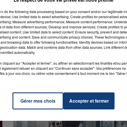
ers
do the following data processing based on your consent and/or our legitimate int
device; Use limited data to select advertising; Create profiles for personalised adver
vertising; Measure advertising performance; Measure content performance; Unders
7h00 - 12h00
ns of data from different sources; Develop and improve services; Create profiles to 
ai
LA TEAM DU WEEK-END
RADIO CONTACT
alised content; Use limited data to select content; Ensure security, prevent and detect
 FEAT.
ertising and content; Save and communicate privacy choices. These technologies
 BOY
and browsing data to offer following functionalities: Identify devices based on infor
eolocation data; Match and combine data from other data sources; Link different de
nsmitted automatically.
cliquant sur "Accepter et fermer", ou affiner en sélectionnant les finalités et/ou pa
 également refuser en cliquant sur "Continuer sans accepter". Vos préférences ne 
tre à jour vos choix, ou retirer votre consentement à tout moment via le lien "Gérer 
Gérer mes choix
Accepter et fermer