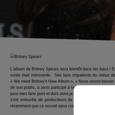
L'album de Britney Spears sera bientôt dans les bacs ! En
sortie était imminente. Ses fans impatients du retour d
« We need Britney's New Album », « Nous avons besoin d
de son public, a ainsi participé à la discussion. Elle a po
pour mes fans purs et durs alors je veux qu'il soit parfait !
s'est entourée de producteurs de talent dont William Or
récemment que ce nouvel opus contenait des « chansons 