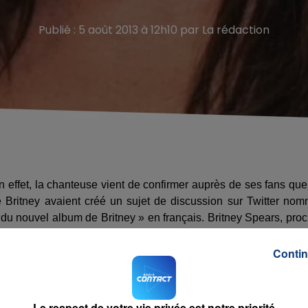
Publié : 5 août 2013 à 12h10 par La rédaction
 effet, la chanteuse vient de confirmer auprès de ses fans que
e Britney avaient créé un sujet de discussion sur Twitter no
u nouvel album de Britney » en français. Britney Spears, pro
sté « Il arrive plus tôt que vous ne le pensez :) Mais cet album 
!!! » Et pour que l'album soit parfait comme elle le souhaite, Brit
Contin
bit, Naughty Boy ou encore Will.i.am. Orbit a d'ailleurs décl
à tomber ».
Le respect de votre vie privée est notre priorité