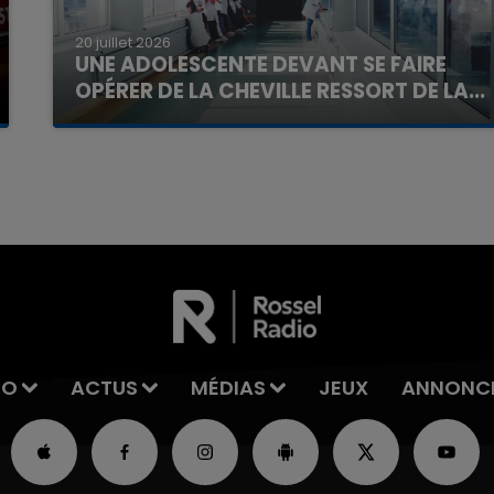
20 juillet 2026
UNE ADOLESCENTE DEVANT SE FAIRE
OPÉRER DE LA CHEVILLE RESSORT DE LA...
La famille a porté plainte contre la clinique qui a
16h00 - 20h00
reconnu sa responsabilité et présenté ses
La Team du Week-end
excuses.
IO
ACTUS
MÉDIAS
JEUX
ANNONC