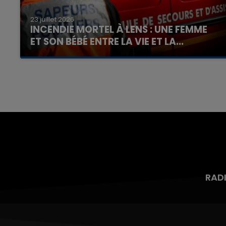
23 juillet 2026
INCENDIE MORTEL À LENS : UNE FEMME
ET SON BÉBÉ ENTRE LA VIE ET LA...
Un homme s'est immolé par le feu après avoir
7h00 - 12h00
aspergé sa compagne et leur bébé de trois
nd
La Team du Week-end
mois d'un liquide inflammable.
RAD