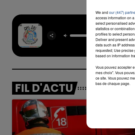
We and
our (447) partn
access information on a 
select personalised ad
16h00 - 20h00
statistics or combinatio
Dai D
LA TEAM DU WEEK-END
profiles to select person
SHAKIRA
Deliver and present adv
BURNA
data such as IP address 
requested; Use precise g
based on information tra
Vous pouvez accepter en 
mes choix". Vous pouvez
ce site. Vous pouvez met
FIL D'ACTU
bas de chaque page.