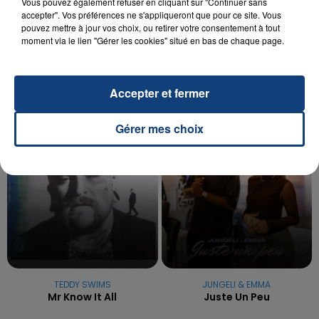
20 juillet 2026
Vous pouvez également refuser en cliquant sur "Continuer sans
UNE ADOLESCENTE DEVANT SE FAIRE
accepter". Vos préférences ne s'appliqueront que pour ce site. Vous
pouvez mettre à jour vos choix, ou retirer votre consentement à tout
OPÉRER DE LA CHEVILLE RESSORT DE LA...
moment via le lien "Gérer les cookies" situé en bas de chaque page.
La famille a porté plainte contre la clinique qui a
reconnu sa responsabilité et présenté ses
excuses.
TITRES DIFFUSÉS
Accepter et fermer
Gérer mes choix
11h39
11h39
11h32
11h32
TEDDY SWIMS
JUNGELI & EMMA
Mr Know It All
Juste Un Peu