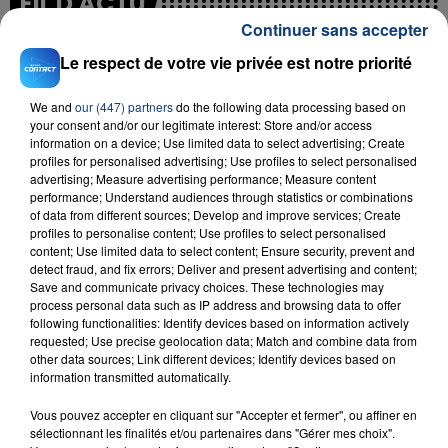
FIL D'ACTU
Continuer sans accepter
Le respect de votre vie privée est notre priorité
We and
our (447) partners
do the following data processing based on
your consent and/or our legitimate interest: Store and/or access
information on a device; Use limited data to select advertising; Create
profiles for personalised advertising; Use profiles to select personalised
advertising; Measure advertising performance; Measure content
performance; Understand audiences through statistics or combinations
23 juillet 2026
INCENDIE MORTEL À LENS : UNE FEMME ET
of data from different sources; Develop and improve services; Create
profiles to personalise content; Use profiles to select personalised
SON BÉBÉ ENTRE LA VIE ET LA...
content; Use limited data to select content; Ensure security, prevent and
Un homme s'est immolé par le feu après avoir
detect fraud, and fix errors; Deliver and present advertising and content;
Save and communicate privacy choices. These technologies may
aspergé sa compagne et leur bébé de trois mois
process personal data such as IP address and browsing data to offer
d'un liquide inflammable.
following functionalities: Identify devices based on information actively
requested; Use precise geolocation data; Match and combine data from
other data sources; Link different devices; Identify devices based on
information transmitted automatically.
Vous pouvez accepter en cliquant sur "Accepter et fermer", ou affiner en
sélectionnant les finalités et/ou partenaires dans "Gérer mes choix".